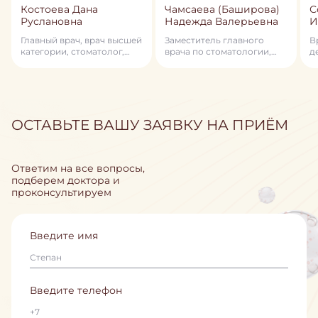
Костоева Дана
Чамсаева (Баширова)
С
Руслановна
Надежда Валерьевна
И
Главный врач, врач высшей
Заместитель главного
В
категории, стоматолог,
врача по стоматологии,
д
стоматолог–ортодонт,
врач-стоматолог, терапевт,
член профессионального
детский стоматолог
общества ортодонтов
России, детский
стоматолог, гнатолог
ОСТАВЬТЕ ВАШУ ЗАЯВКУ НА ПРИЁМ
Ответим на все вопросы,
подберем доктора и
проконсультируем
Введите имя
Введите телефон