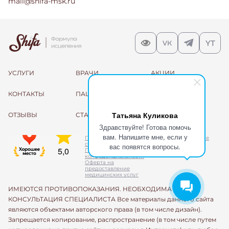
mail@shifa-msk.ru
УСЛУГИ
ВРАЧИ
АКЦИИ
КОНТАКТЫ
ПАЦИЕНТАМ
О КЛИНИКЕ
Татьяна Куликова
ОТЗЫВЫ
СТАТЬИ
Здравствуйте! Готова помочь
вам. Напишите мне, если у
Пользовательское
Использование cookie
соглашение
вас появятся вопросы.
Политика
конфеденциальности
Оферта на
предоставление
медицинских услуг
ИМЕЮТСЯ ПРОТИВОПОКАЗАНИЯ. НЕОБХОДИМА
КОНСУЛЬТАЦИЯ СПЕЦИАЛИСТА Все материалы данного сайта
являются объектами авторского права (в том числе дизайн).
Запрещается копирование, распространение (в том числе путем