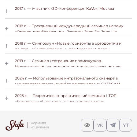
2017 г. — Участник «3D–конференция KaVo», Москва
2018 г. — Трехдневный международный семинар на тему
«Ортодонтия без границ». Лекторы: John Jin-Jong Lin
(Taiwan), Patricia Vergara Villarreal (Columbia), Johnny Liaw
(Taiwan), Москва
2018 г. — Симпозиум «Новые горизонты в ортодонтии и
дентальной стоматологии» профессора В. Кларк
2019 г. — Семинар «Устранение промежутков.
Междисциплинарное и ортодонтическое лечение при
заболеваниях тканей пародонта и отсутствия зубов в
эстетической зоне улыбки», Москва
2024 г. — Использование интразонального сканера в
микропротезировании зубов по технологии CAD\CAM
2025 г. — Теоретическо-практический семинар I-TOP
«Комплексный подход к гигиене полости рта»