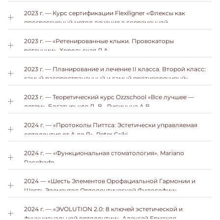
2023 г. — Курс сертификации Flexiligner «Флексы как
прогрессивный метод лечения в современной
ортодонтии».
2023 г. — «Ретенированные клыки. Провокаторы
ретенции». Хорольская Л.А.
2023 г. — Планирование и лечение II класса. Второй класс:
самый распространенный и самый противоречивый».
Ленденгольц Ж.А.
2023 г. — Теоретический курс Ozzschool «Все лучшее —
детям». Богатырьков Д. В., Лисицына А.В.
2024 г. — «Протоколы Питтса: Эстетически управляемая
ортодонтия от А до Я». Peter Csiki.
2024 г. — «Функциональная стоматология». Mariano
Racobado.
2024 — «Шесть Элементов Орофациальной Гармонии и
Шесть Элементов Ортодонтической Философии».
Lawrence F. Andrews и Will A. Andrews.
2024 г. — «ЭVOLUTION 2.0: 8 ключей эстетической и
функциональной ортодонтии». Алексей Ермаков.