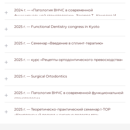
2024 г. — «Патология ВНЧС в современной
функциональной стоматологии». Захаров Т., Комолов И.
2025 г. — Functional Dentistry congress in Kyoto
2025 г. — Семинар «Введение в сплинт-терапию»
2025 г. — курс «Рецепты ортодонтического превосходства»
2025 г. — Surgical Ortodontics
2025 г. — Патология ВНЧС в современной функциональной
стоматологии
2025 г. — Теоретическо-практический семинар I-TOP
«Комплексный подход к гигиене полости рта»