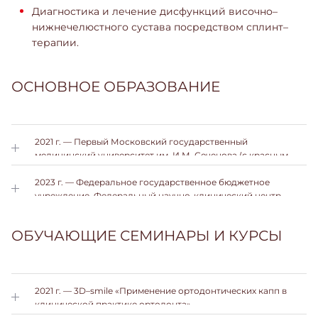
Диагностика и лечение дисфункций височно–
нижнечелюстного сустава посредством сплинт–
терапии.
ОСНОВНОЕ ОБРАЗОВАНИЕ
2021 г. — Первый Московский государственный
медицинский университет им. И.М. Сеченова (с красным
дипломом). Врач–стоматолог.
2023 г. — Федеральное государственное бюджетное
учреждение. Федеральный научно-клинический центр
специализированных видов медицинской помощи и
медицинских технологий Федерального медико-
ОБУЧАЮЩИЕ СЕМИНАРЫ И КУРСЫ
биологического агентства (ФГБУ ФНКЦ ФМБА России) в
Москве. Ординатура — стоматолог–ортодонтия.
2021 г. — 3D–smile «Применение ортодонтических капп в
клинической практике ортодонта».