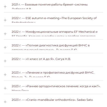
2021 г. — Базовые понятия работы брекет–системы.
Доброва И.В.
2022 г. — ESE autumn e–meeting «The European Society of
Endodontology».
2022 г. — Миофункциональные аппараты EF Mechanical и
EF Specific. Ключевые особенности и подбор аппаратов.
Роберт М. Рикеттс, Карл Ф. Гугино.
2022 г. — «Полная диагностика дисфункций ВНЧС в
ортодонтической практике». Дьячкова Я.Ю.
2022 г. — «II класс от А до Я». Сигуа Н.В.
2023 г. — «Лечение и профилактика дисфункций ВНЧС.
Модуль 2», Дьячкова Я.Ю.
2023 г. — «Раннее ортодонтическое лечение: когда и как?».
Marco Rosa.
2023 г. — «Cranio-mandibular orthodontics». Sadao Sato