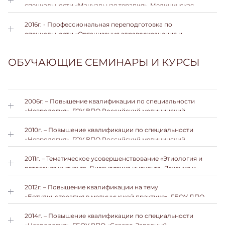
специальности «Мануальная терапия», Медицинская
академия остеопатического образования
2016г. - Профессиональная переподготовка по
специальности «Организация здравоохранения и
общественное здоровье», ИДПО ФГБОУ ВО ВГМУ им.
Н.Н.Бурденко Минздрава России
ОБУЧАЮЩИЕ СЕМИНАРЫ И КУРСЫ
2006г. – Повышение квалификации по специальности
«Неврология», ГОУ ВПО Российский медицинский
университет Росздрава
2010г. – Повышение квалификации по специальности
«Неврология», ГОУ ВПО Российский медицинский
университет Росздрава
2011г. – Тематическое усовершенствование «Этиология и
патогенез инсульта. Диагностика инсульта. Лечение и
профилактика», ГБОУ ВПО РНИМУ им. Н.И. Пирогова
2012г. – Повышение квалификации на тему
«Ботулинотерапия в медицинской практике», ГБОУ ДПО
«Казанская государственная медицинская академия»
2014г. – Повышение квалификации по специальности