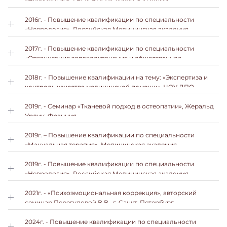
«Неврология», ГБОУ ВПО «Северо-Западный
государственный медицинский университет им.
И.И.Мечникова»
2016г. - Повышение квалификации по специальности
«Неврология», Российская Медицинская академия
Непрерывного Профессионального Образования
(РМАНПО)
2017г. - Повышение квалификации по специальности
«Организация здравоохранения и общественное
здоровье», ИДПО ФГБОУ ВО ВГМУ им. Н.Н.Бурденко
Минздрава России
2018г. - Повышение квалификации на тему: «Экспертиза и
контроль качества медицинской помощи», ЧОУ ДПО
«Межрегиональный Институт Непрерывного
Образования»
2019г. - Семинар «Тканевой подход в остеопатии», Жеральд
Урдик, Франция
2019г. – Повышение квалификации по специальности
«Мануальная терапия», Медицинская академия
остеопатического образования
2019г. - Повышение квалификации по специальности
«Неврология», Российская Медицинская академия
Непрерывного Профессионального Образования
(РМАНПО)
2021г. - «Психоэмоциональная коррекция», авторский
семинар Перегудовой В.В., г. Санкт-Петербург
2024г. - Повышение квалификации по специальности