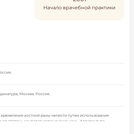
Начало врачебной практики
оссия.
динатура, Москва, Россия.
я заживления костной раны челюсти путем использования
ная степень кандидат медицинских наук , Аспирантура,