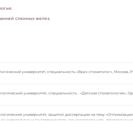
логия.
камней слюнных желез.
логический университет, специальность «Врач-стоматолог», Москва, Р
логический университет, специальность - «Детская стоматология», Ор
ологический университет, защитил диссертацию на тему «Оптимизаци
 из жировой ткани (экспериментальное исследование)», присвоена уче