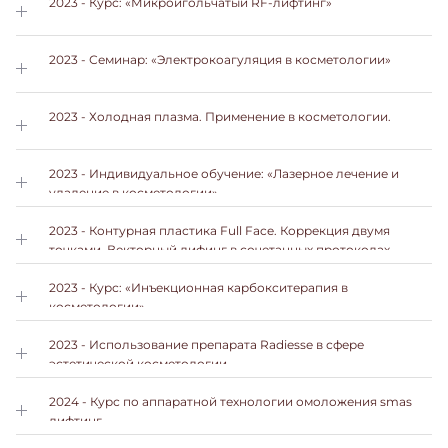
лучей»
2023 - Курс: «Микроигольчатый RF-лифтинг»
2023 - Семинар: «Электрокоагуляция в косметологии»
2023 - Холодная плазма. Применение в косметологии.
2023 - Индивидуальное обучение: «Лазерное лечение и
удаление в косметологии»
2023 - Контурная пластика Full Face. Коррекция двумя
точками. Векторный лифинг в сочетанных протоколах
2023 - Курс: «Инъекционная карбокситерапия в
косметологии»
2023 - Использование препарата Radiesse в сфере
эстетической косметологии
2024 - Курс по аппаратной технологии омоложения smas
лифтинг