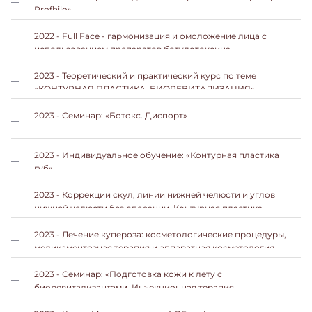
Profhilo»
2022 - Full Faсе - гармонизация и омоложение лица с
использованием препаратов ботулотоксина
2023 - Теоретический и практический курс по теме
«КОНТУРНАЯ ПЛАСТИКА. БИОРЕВИТАЛИЗАЦИЯ»
2023 - Семинар: «Ботокс. Диспорт»
2023 - Индивидуальное обучение: «Контурная пластика
губ»
2023 - Коррекции скул, линии нижней челюсти и углов
нижней челюсти без операции. Контурная пластика
«Профиль Джоли»
2023 - Лечение купероза: косметологические процедуры,
медикаментозная терапия и аппаратная косметология
2023 - Семинар: «Подготовка кожи к лету с
биоревитализантами. Инъекционная терапия
гиперпигментации и защита от воздействия солнечных