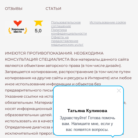
ОТЗЫВЫ
СТАТЬИ
Пользовательское
Использование cookie
соглашение
Политика
конфеденциальности
Оферта на
предоставление
медицинских услуг
ИМЕЮТСЯ ПРОТИВОПОКАЗАНИЯ. НЕОБХОДИМА
КОНСУЛЬТАЦИЯ СПЕЦИАЛИСТА Все материалы данного сайта
являются объектами авторского права (в том числе дизайн).
Запрещается копирование, распространение (в том числе путем
копирования на другие сайты и ресурсы в Интернете) или любое
иное использование информации и объектов без
предварительного письменного согласия правообладателя.
Указание ссылки на источник информации является
обязательным. Материалы, размещенные на данной странице,
носят информационный характер и предназначены для
Татьяна Куликова
образовательных целей. Посетители сайта не должны
Здравствуйте! Готова помочь
использовать их в качестве медицинских рекомендаций.
вам. Напишите мне, если у
Определение диагноза и выбор методики лечения остается
вас появятся вопросы.
исключительной прерогативой вашего лечащего врача! Сеть