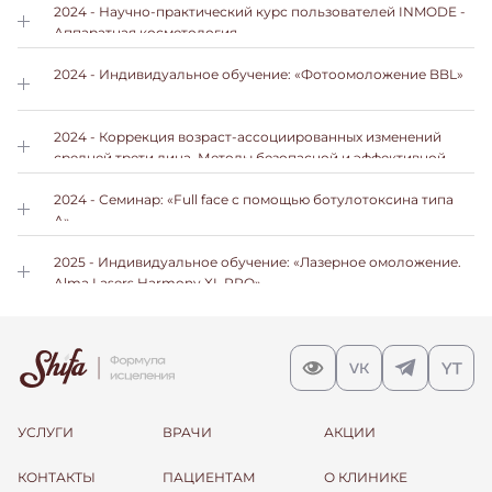
2024 - Научно-практический курс пользователей INMODE -
Аппаратная косметология.
2024 - Индивидуальное обучение: «Фотоомоложение BBL»
2024 - Коррекция возраст-ассоциированных изменений
средней трети лица. Методы безопасной и эффективной
имплантации филлеров SkinPlus-HYAL ретикулированных
дивинилсульфоном (DVS)
2024 - Семинар: «Full face с помощью ботулотоксина типа
А»
2025 - Индивидуальное обучение: «Лазерное омоложение.
Alma Lasers Harmony XL PRO»
УСЛУГИ
ВРАЧИ
АКЦИИ
КОНТАКТЫ
ПАЦИЕНТАМ
О КЛИНИКЕ