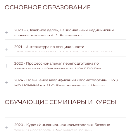
ОСНОВНОЕ ОБРАЗОВАНИЕ
2020 – «Лечебное дело», Национальный медицинский
университет имени А. А. Богомольца
2021 – Интернатура по специальности
«Дерматовенерология», Национальная медицинская
академия последипломного образования имени П.Л.
Шупика
2022 - Профессиональная переподготовка по
специальности «Косметология», ЧОУ ДПО "Эко-
образование"
2024 - Повышение квалификации «Косметология», ГБУЗ
МО МОНИКИ им. М.Ф. Владимирского, г. Москва
ОБУЧАЮЩИЕ СЕМИНАРЫ И КУРСЫ
2020 - Курс: «Инъекционная косметология. Базовые
техники мезотерапии, биоревитализации»