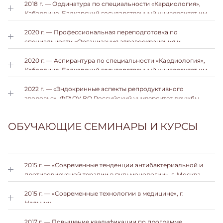
2018 г. — Ординатура по специальности «Кардиология»,
Кабардино-Балкарский государственный университет им.
Х.М. Бербекова.
2020 г. — Профессиональная переподготовка по
специальности «Организация здравоохранения и
общественное здоровье», г. Екатеринбург.
2020 г. — Аспирантура по специальности «Кардиология»,
Кабардино-Балкарский государственный университет им.
Х.М. Бербекова.
2022 г. — «Эндокринные аспекты репродуктивного
здоровья», ФГАОУ ВО Российский университет дружбы
народов, г. Москва.
ОБУЧАЮЩИЕ СЕМИНАРЫ И КУРСЫ
2015 г. — «Современные тенденции антибактериальной и
противовирусной терапии в пульмонологии», г. Москва.
2015 г. — «Современные технологии в медицине», г.
Нальчик.
2017 г. — Повышение квалификации по программе