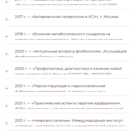
«Оказание первой помощи пострадавшим» в ЧУ ДПО
«Центр повышения квалификации «АстраМедФарм» .
2017 г. — «Артериальная гипертония и ХСН», г. Москва.
2018 г. — «Влияние метаболического синдрома на
патогенез кардиомиопатии», Международная академия
наук педагогического образования.
2020 г. — «Актуальные вопросы флебологии», Ассоциация
флебологов России, г. Москва.
2020 г. — «Профилактика, диагностика и лечение новой
коронавирусной инфекции (COVID-19)», ФГАОУ ВО
«Российский национальный исследовательский
медицинский университет имени Н.И. Пирогова»
2021 г. — «Персистирующая и пароксизмальная
Минздрава России, г. Москва.
фибрилляция предсердий: интервенционное и
медикаментозное лечение», ФГБУ «Национальный
медицинский исследовательский центр имени академика
2021 г. — «Практические аспекты терапии варфарином»,
Е.Н. Мешалкина» Минздрава России, г. Москва.
ФГБУ «Национальный медицинский исследовательский
центр кардиологии» Минздрава России, г. Москва.
2021 г. — «Нейровоспаление», Международный институт
интегральной превентивной и антивозрастной медицины
«PreventAge», г. Москва.