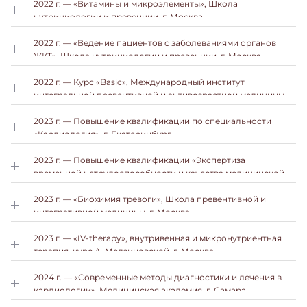
2022 г. — «Витамины и микроэлементы», Школа
нутрициологии и превенции, г. Москва.
2022 г. — «Ведение пациентов с заболеваниями органов
ЖКТ», Школа нутрициологии и превенции, г. Москва.
2022 г. — Курс «Basic», Международный институт
интегральной превентивной и антивозрастной медицины
«PreventAge», г. Москва.
2023 г. — Повышение квалификации по специальности
«Кардиология», г. Екатеринбург.
2023 г. — Повышение квалификации «Экспертиза
временной нетрудоспособности и качества медицинской
помощи», Международный центр обучения и повышения
квалификации, г. Москва.
2023 г. — «Биохимия тревоги», Школа превентивной и
интегративной медицины, г. Москва.
2023 г. — «IV-therapy», внутривенная и микронутриентная
терапия, курс А. Медзиновской, г. Москва.
2024 г. — «Современные методы диагностики и лечения в
кардиологии», Медицинская академия, г. Самара.