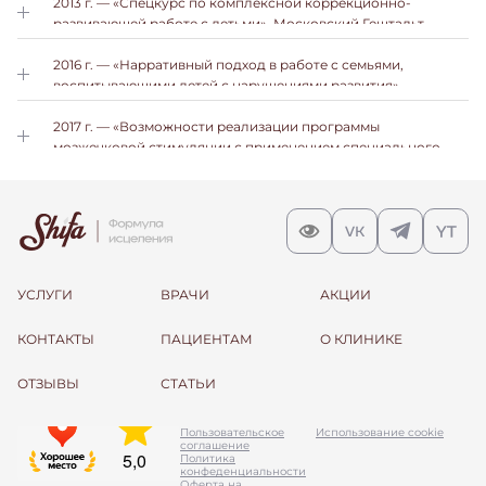
психологии репродуктивной сферы
2013 г. — «Спецкурс по комплексной коррекционно-
развивающей работе с детьми», Московский Гештальт
Институт
2016 г. — «Нарративный подход в работе с семьями,
воспитывающими детей с нарушениями развития»,
Социальная Школа Каритас
2017 г. — «Возможности реализации программы
мозжечковой стимуляции с применением специального
оборудования «Learning Breakthrought Kit (Balametrics)»,
Ассоциация нейропсихологов
УСЛУГИ
ВРАЧИ
АКЦИИ
КОНТАКТЫ
ПАЦИЕНТАМ
О КЛИНИКЕ
ОТЗЫВЫ
СТАТЬИ
Пользовательское
Использование cookie
соглашение
Политика
конфеденциальности
Оферта на