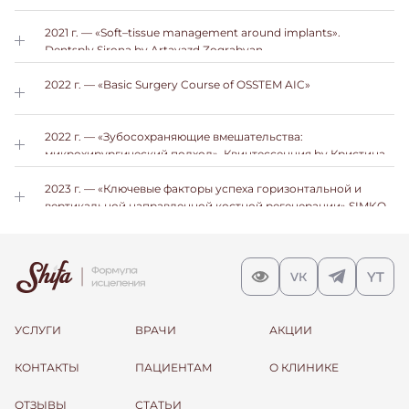
2021 г. — «Soft–tissue management around implants».
Dentsply Sirona by Artavazd Zograbyan
2022 г. — «Basic Surgery Course of OSSTEM AIC»
2022 г. — «Зубосохраняющие вмешательства:
микрохирургический подход». Квинтессенция by Кристина
Бадалян
2023 г. — «Ключевые факторы успеха горизонтальной и
вертикальной направленной костной регенерации» SIMKO
by Вольберг Роман Вячеславович
УСЛУГИ
ВРАЧИ
АКЦИИ
КОНТАКТЫ
ПАЦИЕНТАМ
О КЛИНИКЕ
ОТЗЫВЫ
СТАТЬИ