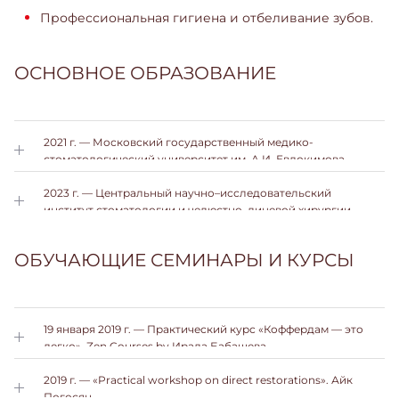
Профессиональная гигиена и отбеливание зубов.
ОСНОВНОЕ ОБРАЗОВАНИЕ
2021 г. — Московский государственный медико-
стоматологический университет им. А.И. Евдокимова —
врач–стоматолог.
2023 г. — Центральный научно–исследовательский
институт стоматологии и челюстно–лицевой хирургии.
Отделение клинической и экспериментальной
имплантологии. Ординатура — врач стоматолог–хирург.
ОБУЧАЮЩИЕ СЕМИНАРЫ И КУРСЫ
19 января 2019 г. — Практический курс «Коффердам — это
легко». Zen Courses by Ирада Бабашева
2019 г. — «Practical workshop on direct restorations». Айк
Погосян