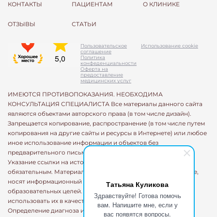
КОНТАКТЫ
ПАЦИЕНТАМ
О КЛИНИКЕ
ОТЗЫВЫ
СТАТЬИ
Пользовательское
Использование cookie
соглашение
Политика
конфеденциальности
Оферта на
предоставление
медицинских услуг
ИМЕЮТСЯ ПРОТИВОПОКАЗАНИЯ. НЕОБХОДИМА
КОНСУЛЬТАЦИЯ СПЕЦИАЛИСТА Все материалы данного сайта
являются объектами авторского права (в том числе дизайн).
Запрещается копирование, распространение (в том числе путем
копирования на другие сайты и ресурсы в Интернете) или любое
иное использование информации и объектов без
предварительного письменного согласия правообладателя.
Указание ссылки на источник информации является
обязательным. Материалы, размещенные на данной странице,
носят информационный характер и предназначены для
Татьяна Куликова
образовательных целей. Посетители сайта не должны
Здравствуйте! Готова помочь
использовать их в качестве медицинских рекомендаций.
вам. Напишите мне, если у
Определение диагноза и выбор методики лечения остается
вас появятся вопросы.