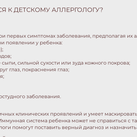
Я К ДЕТСКОМУ АЛЛЕРГОЛОГУ?
ри первых симптомах заболевания, предполагая их 
ри появлении у ребенка:
);
одов;
е сыпи, сильной сухости или зуда кожного покрова;
руг глаз, покраснения глаз;
я;
остудного заболевания.
чных клинических проявлений и умеет маскироватьс
Иммунная система ребенка может не справиться с та
оги помогут поставить верный диагноз и назначить