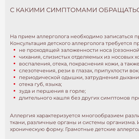
С КАКИМИ СИМПТОМАМИ ОБРАЩАТЬС
На прием аллерголога необходимо записаться п
Консультация детского аллерголога требуется п
не проходящей заложенности носа (сезонной
чихания, слизистых отделяемых из носовых х
воспаления, отека, покраснения кожи, а такж
слезотечения, рези в глазах, припухлости вок
периодической одышки, затруднения дыхани
отека губ, языка;
зуда и першения в горле;
длительного кашля без других симптомов пр
Аллергия характеризуется многообразием разли
ткани, различные органы и системы организма. 
хроническую форму. Грамотные детские аллергол