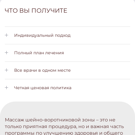
ЧТО ВЫ ПОЛУЧИТЕ
Индивидуальный подход
Личный менеджер позаботится о Вас на всех этапах лечения
Полный план лечения
Вы получите подробный план лечения с пояснениями на
всех этапах
Все врачи в одном месте
Вам не нужно будет обращаться в другие больницы. Все
услуги вы сможете получить у нас
Четкая ценовая политика
Не скрытых платежей и комиссий. Стоимость лечения вы
узнаете заранее
Массаж шейно-воротниковой зоны – это не
только приятная процедура, но и важная часть
программы по улучшению здоровья и общего