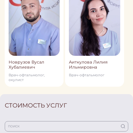
Новрузов Вусал
Аиткулова Лилия
Хубалиевич
Ильмировна
Врач-офтальмолог,
Врач-офтальмолог
окулист
СТОИМОСТЬ УСЛУГ