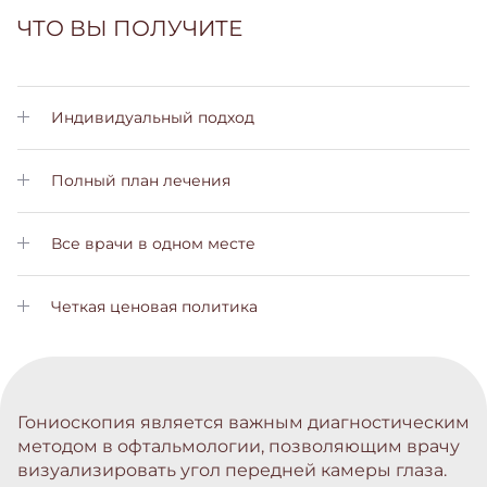
ЧТО ВЫ ПОЛУЧИТЕ
Индивидуальный подход
Личный менеджер позаботится о Вас на всех этапах лечения
Полный план лечения
Вы получите подробный план лечения с пояснениями на
всех этапах
Все врачи в одном месте
Вам не нужно будет обращаться в другие больницы. Все
услуги вы сможете получить у нас
Четкая ценовая политика
Не скрытых платежей и комиссий. Стоимость лечения вы
узнаете заранее
Гониоскопия является важным диагностическим
методом в офтальмологии, позволяющим врачу
визуализировать угол передней камеры глаза.