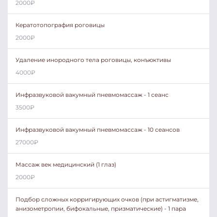
2000
₽
Кератотопография роговицы
2000
₽
Удаление инородного тела роговицы, конъюктивы
4000
₽
Инфразвуковой вакумный пневмомассаж - 1 сеанс
3500
₽
Инфразвуковой вакумный пневмомассаж - 10 сеансов
27000
₽
Массаж век медицинский (1 глаз)
2000
₽
Подбор сложных корригирующих очков (при астигматизме,
анизометропии, бифокальные, призматические) - 1 пара