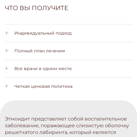
ЧТО ВЫ ПОЛУЧИТЕ
Индивидуальный подход
Личный менеджер позаботится о Вас на всех этапах лечения
Полный план лечения
Вы получите подробный план лечения с пояснениями на
всех этапах
Все врачи в одном месте
Вам не нужно будет обращаться в другие больницы. Все
услуги вы сможете получить у нас
Четкая ценовая политика
Не скрытых платежей и комиссий. Стоимость лечения вы
узнаете заранее
Этмоидит представляет собой воспалительное
заболевание, поражающее слизистую оболочку
решетчатого лабиринта, который является