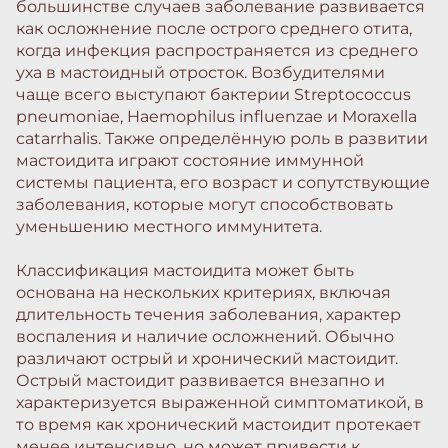
большинстве случаев заболевание развивается
как осложнение после острого среднего отита,
когда инфекция распространяется из среднего
уха в мастоидный отросток. Возбудителями
чаще всего выступают бактерии Streptococcus
pneumoniae, Haemophilus influenzae и Moraxella
catarrhalis. Также определённую роль в развитии
мастоидита играют состояние иммунной
системы пациента, его возраст и сопутствующие
заболевания, которые могут способствовать
уменьшению местного иммунитета.
Классификация мастоидита может быть
основана на нескольких критериях, включая
длительность течения заболевания, характер
воспаления и наличие осложнений. Обычно
различают острый и хронический мастоидит.
Острый мастоидит развивается внезапно и
характеризуется выраженной симптоматикой, в
то время как хронический мастоидит протекает
менее интенсивно, но может привести к