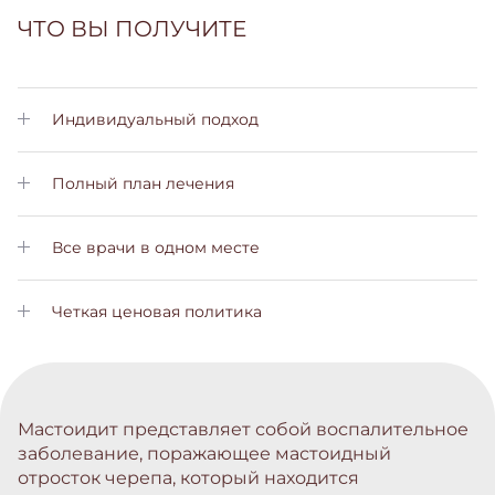
ЧТО ВЫ ПОЛУЧИТЕ
Индивидуальный подход
Личный менеджер позаботится о Вас на всех этапах лечения
Полный план лечения
Вы получите подробный план лечения с пояснениями на
всех этапах
Все врачи в одном месте
Вам не нужно будет обращаться в другие больницы. Все
услуги вы сможете получить у нас
Четкая ценовая политика
Не скрытых платежей и комиссий. Стоимость лечения вы
узнаете заранее
Мастоидит представляет собой воспалительное
заболевание, поражающее мастоидный
отросток черепа, который находится