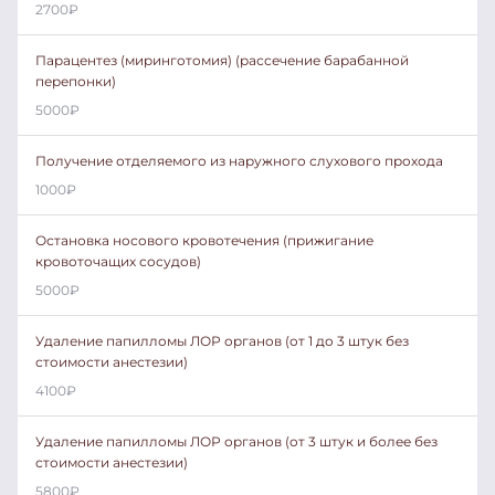
2700
₽
Парацентез (миринготомия) (рассечение барабанной
перепонки)
5000
₽
Получение отделяемого из наружного слухового прохода
1000
₽
Остановка носового кровотечения (прижигание
кровоточащих сосудов)
5000
₽
Удаление папилломы ЛОР органов (от 1 до 3 штук без
стоимости анестезии)
4100
₽
Удаление папилломы ЛОР органов (от 3 штук и более без
стоимости анестезии)
5800
₽