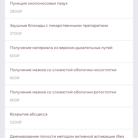
Пункция околоносовых пазух
2800
₽
Заушные блокады с лекарственными препаратами
2700
₽
Получение материала из верхних дыхательных путей
600
₽
Получение мазков со слизистой оболочки носоглотки
600
₽
Получение мазков со слизистой оболочки ротоглотки
600
₽
Вскрытие абсцесса
5200
₽
Дренирование полости методом активной аспирации (без