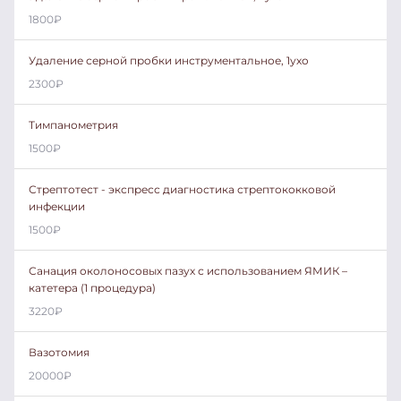
1800
₽
Удаление серной пробки инструментальное, 1ухо
2300
₽
Тимпанометрия
1500
₽
Стрептотест - экспресс диагностика стрептококковой
инфекции
1500
₽
Санация околоносовых пазух с использованием ЯМИК –
катетера (1 процедура)
3220
₽
Вазотомия
20000
₽