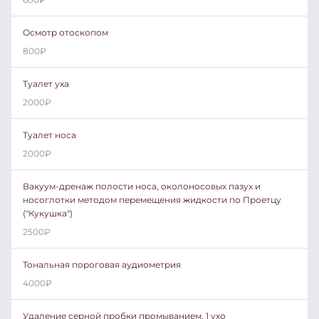
Осмотр отоскопом
800
₽
Туалет уха
2000
₽
Туалет носа
2000
₽
Вакуум-дренаж полости носа, околоносовых пазух и
носоглотки методом перемещения жидкости по Проетцу
("Кукушка")
2500
₽
Тональная пороговая аудиометрия
4000
₽
Удаление серной пробки промыванием, 1 ухо