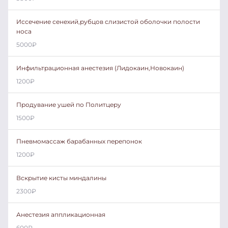
Иссечение сенехий,рубцов слизистой оболочки полости
носа
5000
₽
Инфильтрационная анестезия (Лидокаин,Новокаин)
1200
₽
Продувание ушей по Политцеру
1500
₽
Пневмомассаж барабанных перепонок
1200
₽
Вскрытие кисты миндалины
2300
₽
Анестезия аппликационная
600
₽