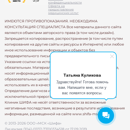
конфеденциальности
Оферта на
предоставление
медицинских услуг
ИМЕЮТСЯ ПРОТИВОПОКАЗАНИЯ. НЕОБХОДИМА
КОНСУЛЬТАЦИЯ СПЕЦИАЛИСТА Все материалы данного сайта
являются объектами авторского права (в том числе дизайн).
Запрещается копирование, распространение (в том числе путем
копирования на другие сайты и ресурсы в Интернете) или любое
иное использование информации и объектов без
предварительного письменного согласия правообладателя.
Указание ссылки на источник информации является
обязательным. Материалы, размещенные на данной странице,
носят информационный характер и предназначены для
Татьяна Куликова
образовательных целей. Посетители сайта не должны
Здравствуйте! Готова помочь
использовать их в качестве медицинских рекомендаций.
вам. Напишите мне, если у
Определение диагноза и выбор методики лечения остается
вас появятся вопросы.
исключительной прерогативой вашего лечащего врача! Сеть
Клиник ШИФА не несёт ответственности за возможные
негативные последствия, возникшие в результате использования
информации, размещенной на сайте www.shifa-msk.ru
© 2013-2026 ООО «МСК «Шифа»
Лицензия Л041-01137-77/00334518 от 17.09.2019