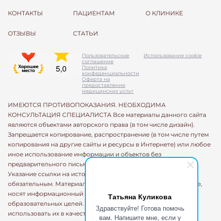
КОНТАКТЫ
ПАЦИЕНТАМ
О КЛИНИКЕ
ОТЗЫВЫ
СТАТЬИ
Пользовательское
Использование cookie
соглашение
Политика
конфеденциальности
Оферта на
предоставление
медицинских услуг
ИМЕЮТСЯ ПРОТИВОПОКАЗАНИЯ. НЕОБХОДИМА
КОНСУЛЬТАЦИЯ СПЕЦИАЛИСТА Все материалы данного сайта
являются объектами авторского права (в том числе дизайн).
Запрещается копирование, распространение (в том числе путем
копирования на другие сайты и ресурсы в Интернете) или любое
иное использование информации и объектов без
предварительного письменного согласия правообладателя.
Указание ссылки на источник информации является
обязательным. Материалы, размещенные на данной странице,
носят информационный характер и предназначены для
Татьяна Куликова
образовательных целей. Посетители сайта не должны
Здравствуйте! Готова помочь
использовать их в качестве медицинских рекомендаций.
вам. Напишите мне, если у