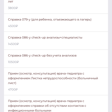
лет
3800
₽
Справка 079-у (для ребенка, отъезжающего в лагерь)
4500
₽
Справка 086-у check-up анализы+специалисты
14500
₽
Справка 086-у check-up без учета анализов
10500
₽
Прием (осмотр, консультация) врача-педиатра с
оформлением Листка нетрудоспособности (больничный
лист)
4700
₽
Прием (осмотр, консультация) врача-педиатра с
оформлением справки об отсутствии контактов с
инфекционными больными