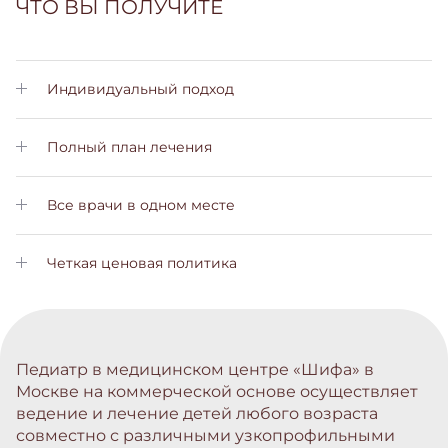
ЧТО ВЫ ПОЛУЧИТЕ
Индивидуальный подход
Личный менеджер позаботится о Вас на всех этапах лечения
Полный план лечения
Вы получите подробный план лечения с пояснениями на
всех этапах
Все врачи в одном месте
Вам не нужно будет обращаться в другие больницы. Все
услуги вы сможете получить у нас
Четкая ценовая политика
Не скрытых платежей и комиссий. Стоимость лечения вы
узнаете заранее
Педиатр в медицинском центре «Шифа» в
Москве на коммерческой основе осуществляет
ведение и лечение детей любого возраста
совместно с различными узкопрофильными