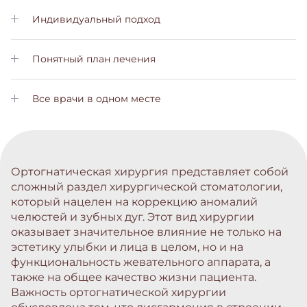
Индивидуальный подход
Наши менеджеры возьмут на себя все заботы во время
вашего лечения
Понятный план лечения
С самого начала будет подобран план индивидуального
лечения и вы будете понимать все этапы лечения
Все врачи в одном месте
Вам не нужно искать другие клиники. У нас работают все
необходимые врачи с высокой квалификацией
Ортогнатическая хирургия представляет собой
сложный раздел хирургической стоматологии,
который нацелен на коррекцию аномалий
челюстей и зубных дуг. Этот вид хирургии
оказывает значительное влияние не только на
эстетику улыбки и лица в целом, но и на
функциональность жевательного аппарата, а
также на общее качество жизни пациента.
Важность ортогнатической хирургии