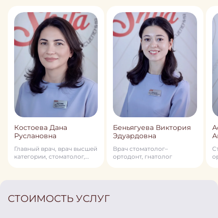
Костоева Дана
Беньягуева Виктория
А
Руслановна
Эдуардовна
А
Главный врач, врач высшей
Врач стоматолог–
C
категории, стоматолог,
ортодонт, гнатолог
о
стоматолог–ортодонт,
член профессионального
общества ортодонтов
России, детский
стоматолог, гнатолог
СТОИМОСТЬ УСЛУГ