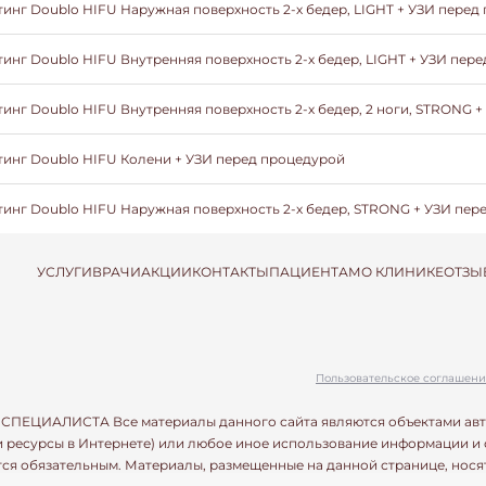
инг Doublo HIFU Наружная поверхность 2-х бедер, LIGHT + УЗИ перед
инг Doublo HIFU Внутренняя поверхность 2-х бедер, LIGHT + УЗИ пер
инг Doublo HIFU Внутренняя поверхность 2-х бедер, 2 ноги, STRONG 
инг Doublo HIFU Колени + УЗИ перед процедурой
инг Doublo HIFU Наружная поверхность 2-х бедер, STRONG + УЗИ пер
УСЛУГИ
ВРАЧИ
АКЦИИ
КОНТАКТЫ
ПАЦИЕНТАМ
О КЛИНИКЕ
ОТЗЫ
Пользовательское соглашени
ИСТА Все материалы данного сайта являются объектами авторског
 и ресурсы в Интернете) или любое иное использование информации и
тся обязательным. Материалы, размещенные на данной странице, нос