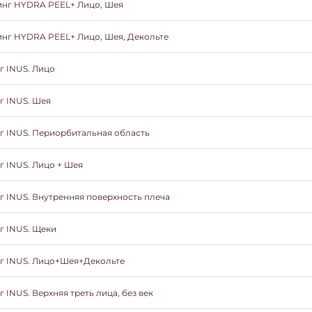
нг HYDRA PEEL+ Лицо, Шея
нг HYDRA PEEL+ Лицо, Шея, Декольте
г INUS. Лицо
г INUS. Шея
г INUS. Периорбитальная область
г INUS. Лицо + Шея
г INUS. Внутренняя поверхность плеча
г INUS. Щеки
г INUS. Лицо+Шея+Декольте
 INUS. Верхняя треть лица, без век