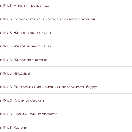
г INUS. Нижняя треть лица
г INUS. Волосистая часть головы без мезококтейля
г INUS. Живот верхняя часть
г INUS. Живот нижняя часть
г INUS. Живот полностью
г INUS. Ягодицы
г INUS. Внутренняя или внешняя поверхность бедер
 INUS. Кисти рук/локти
г INUS. Подмышечные области
г INUS. Колени