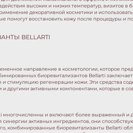
здействия высоких и низких температур, визитов в б
применение декоративной косметики и использовать
 помогут восстановить кожу после процедуры и под
НТЫ BELLARTI
еменное направление в косметологии, которое пре
бинированных биоревитализантов Bellarti заключае
е и стимуляцию регенерации кожи. Эти средства сод
 и другими активными компонентами, которые в с
ti многочисленны и включают более выраженный и 
 синергии активных ингредиентов, они способству
о, комбинированные биоревитализанты Bellarti об