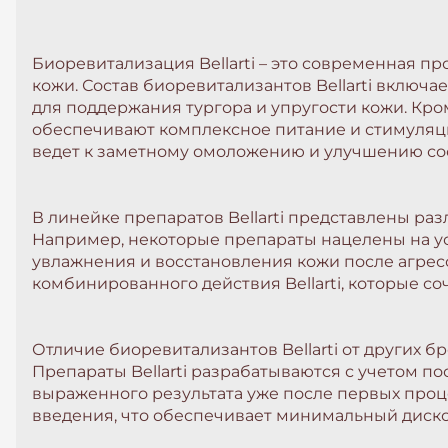
Биоревитализация Bellarti – это современная 
кожи. Состав биоревитализантов Bellarti вклю
для поддержания тургора и упругости кожи. Кро
обеспечивают комплексное питание и стимуляци
ведет к заметному омоложению и улучшению со
В линейке препаратов Bellarti представлены ра
Например, некоторые препараты нацелены на ус
увлажнения и восстановления кожи после агрес
комбинированного действия Bellarti, которые с
Отличие биоревитализантов Bellarti от других 
Препараты Bellarti разрабатываются с учетом п
выраженного результата уже после первых проце
введения, что обеспечивает минимальный диско