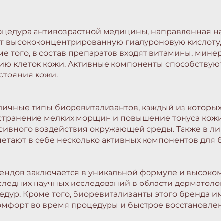
процедура антивозрастной медицины, направленная н
чает высококонцентрированную гиалуроновую кислот
ме того, в состав препаратов входят витамины, мин
ю клеток кожи. Активные компоненты способствуют а
стояния кожи.
зличные типы биоревитализантов, каждый из которы
транение мелких морщин и повышение тонуса кожи, 
сивного воздействия окружающей среды. Также в л
очетают в себе несколько активных компонентов для
брендов заключается в уникальной формуле и высоко
оследних научных исследований в области дерматолог
дур. Кроме того, биоревитализанты этого бренда и
мфорт во время процедуры и быстрое восстановлен