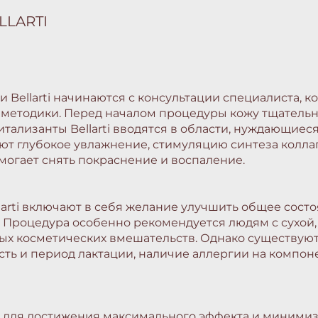
LARTI
Bellarti начинаются с консультации специалиста, к
методики. Перед началом процедуры кожу тщательн
итализанты Bellarti вводятся в области, нуждающие
ют глубокое увлажнение, стимуляцию синтеза колла
огает снять покраснение и воспаление.
rti включают в себя желание улучшить общее состо
. Процедура особенно рекомендуется людям с сухой, 
ых косметических вмешательств. Однако существуют
ь и период лактации, наличие аллергии на компоне
 для достижения максимального эффекта и миними