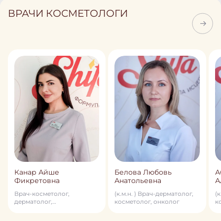
ВРАЧИ КОСМЕТОЛОГИ
Канар Айше
Белова Любовь
А
Фикретовна
Анатольевна
А
Врач-косметолог,
(к.м.н. ) Врач-дерматолог,
(
дерматолог,
косметолог, онколог
к
лазеротерапевт