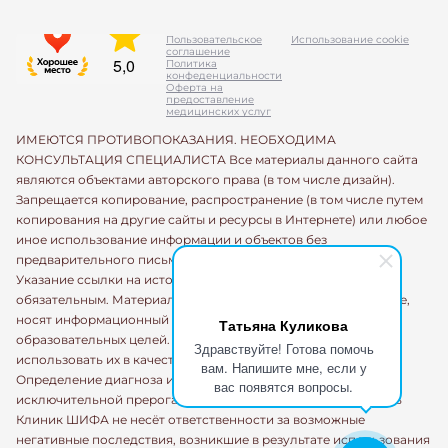
Пользовательское
Использование cookie
соглашение
Политика
конфеденциальности
Оферта на
предоставление
медицинских услуг
ИМЕЮТСЯ ПРОТИВОПОКАЗАНИЯ. НЕОБХОДИМА
КОНСУЛЬТАЦИЯ СПЕЦИАЛИСТА Все материалы данного сайта
являются объектами авторского права (в том числе дизайн).
Запрещается копирование, распространение (в том числе путем
копирования на другие сайты и ресурсы в Интернете) или любое
иное использование информации и объектов без
предварительного письменного согласия правообладателя.
Указание ссылки на источник информации является
обязательным. Материалы, размещенные на данной странице,
носят информационный характер и предназначены для
Татьяна Куликова
образовательных целей. Посетители сайта не должны
Здравствуйте! Готова помочь
использовать их в качестве медицинских рекомендаций.
вам. Напишите мне, если у
Определение диагноза и выбор методики лечения остается
вас появятся вопросы.
исключительной прерогативой вашего лечащего врача! Сеть
Клиник ШИФА не несёт ответственности за возможные
негативные последствия, возникшие в результате использования