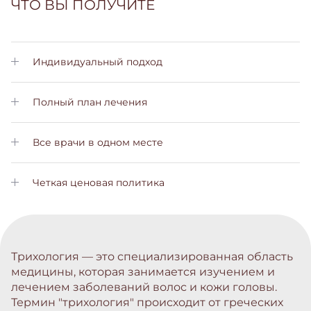
ЧТО ВЫ ПОЛУЧИТЕ
Индивидуальный подход
Личный менеджер позаботится о Вас на всех этапах лечения
Полный план лечения
Вы получите подробный план лечения с пояснениями на
всех этапах
Все врачи в одном месте
Вам не нужно будет обращаться в другие больницы. Все
услуги вы сможете получить у нас
Четкая ценовая политика
Не скрытых платежей и комиссий. Стоимость лечения вы
узнаете заранее
Трихология — это специализированная область
медицины, которая занимается изучением и
лечением заболеваний волос и кожи головы.
Термин "трихология" происходит от греческих