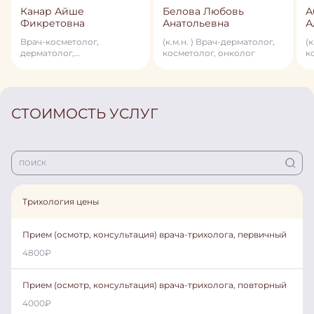
Канар Айше
Белова Любовь
А
Фикретовна
Анатольевна
А
Врач-косметолог,
(к.м.н. ) Врач-дерматолог,
(
дерматолог,
косметолог, онколог
к
лазеротерапевт
СТОИМОСТЬ УСЛУГ
Трихология цены
Прием (осмотр, консультация) врача-трихолога, первичный
4800
₽
Прием (осмотр, консультация) врача-трихолога, повторный
4000
₽