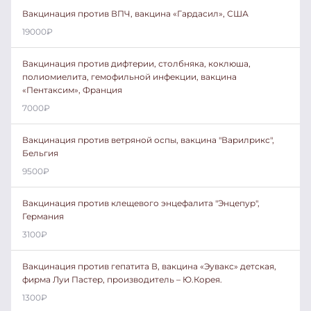
Вакцинация против ВПЧ, вакцина «Гардасил», США
19000
₽
Вакцинация против дифтерии, столбняка, коклюша,
полиомиелита, гемофильной инфекции, вакцина
«Пентаксим», Франция
7000
₽
Вакцинация против ветряной оспы, вакцина "Варилрикс",
Бельгия
9500
₽
Вакцинация против клещевого энцефалита "Энцепур",
Германия
3100
₽
Вакцинация против гепатита В, вакцина «Эувакс» детская,
фирма Луи Пастер, производитель – Ю.Корея.
1300
₽