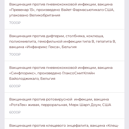
Вакцинация против пневмококковой инфекции, вакцина
«Превенар 13», произведено Вайет Фармасьютикалз США,
упаковано Великобритания
7000
₽
Вакцинация против дифтерии, столбняка, коклюша,
полиомиелита, гемофильной инфекции типа В, гепатита В,
вакцина «Инфанрикс Гекса», Бельгия
7000
₽
Вакцинация против пневмококковой инфекции, вакцина
«Синфлорикс», произведено ГлаксоСмитКляйн
Байолоджикалз, Бельгия
6000
₽
Вакцинация против ротовирусной инфекции, вакцина
«РотаТек» живая, перроральная, Мерк Шарп Доум, США
6000
₽
Вакцинация против клещевого энцефалита, вакцина «Клещ-