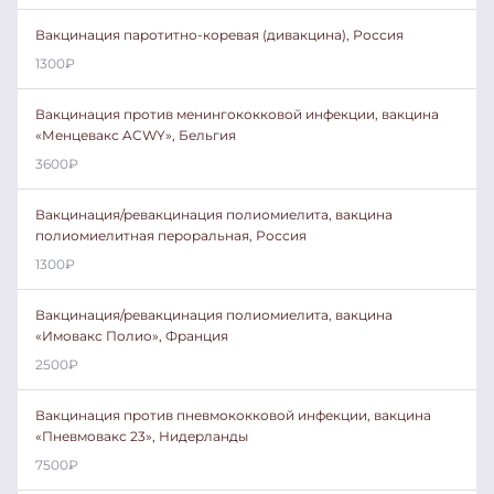
Вакцинация паротитно-коревая (дивакцина), Россия
1300
₽
Вакцинация против менингококковой инфекции, вакцина
«Менцевакс ACWY», Бельгия
3600
₽
Вакцинация/ревакцинация полиомиелита, вакцина
полиомиелитная пероральная, Россия
1300
₽
Вакцинация/ревакцинация полиомиелита, вакцина
«Имовакс Полио», Франция
2500
₽
Вакцинация против пневмококковой инфекции, вакцина
«Пневмовакс 23», Нидерланды
7500
₽