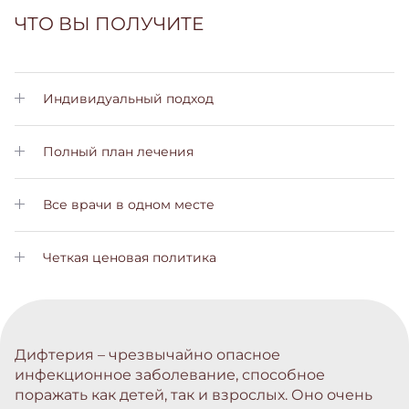
ЧТО ВЫ ПОЛУЧИТЕ
Индивидуальный подход
Личный менеджер позаботится о Вас на всех этапах лечения
Полный план лечения
Вы получите подробный план лечения с пояснениями на
всех этапах
Все врачи в одном месте
Вам не нужно будет обращаться в другие больницы. Все
услуги вы сможете получить у нас
Четкая ценовая политика
Нет скрытых платежей и комиссий. Стоимость лечения вы
узнаете заранее
Дифтерия – чрезвычайно опасное
инфекционное заболевание, способное
поражать как детей, так и взрослых. Оно очень