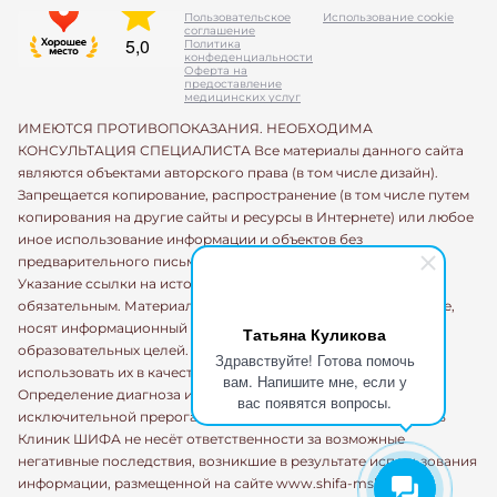
Пользовательское
Использование cookie
соглашение
Политика
конфеденциальности
Оферта на
предоставление
медицинских услуг
ИМЕЮТСЯ ПРОТИВОПОКАЗАНИЯ. НЕОБХОДИМА
КОНСУЛЬТАЦИЯ СПЕЦИАЛИСТА Все материалы данного сайта
являются объектами авторского права (в том числе дизайн).
Запрещается копирование, распространение (в том числе путем
копирования на другие сайты и ресурсы в Интернете) или любое
иное использование информации и объектов без
предварительного письменного согласия правообладателя.
Указание ссылки на источник информации является
обязательным. Материалы, размещенные на данной странице,
носят информационный характер и предназначены для
Татьяна Куликова
образовательных целей. Посетители сайта не должны
Здравствуйте! Готова помочь
использовать их в качестве медицинских рекомендаций.
вам. Напишите мне, если у
Определение диагноза и выбор методики лечения остается
вас появятся вопросы.
исключительной прерогативой вашего лечащего врача! Сеть
Клиник ШИФА не несёт ответственности за возможные
негативные последствия, возникшие в результате использования
информации, размещенной на сайте www.shifa-msk.ru