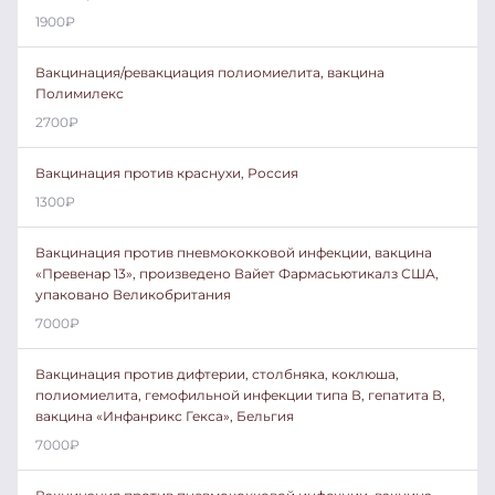
1900
₽
Вакцинация/ревакциация полиомиелита, вакцина
Полимилекс
2700
₽
Вакцинация против краснухи, Россия
1300
₽
Вакцинация против пневмококковой инфекции, вакцина
«Превенар 13», произведено Вайет Фармасьютикалз США,
упаковано Великобритания
7000
₽
Вакцинация против дифтерии, столбняка, коклюша,
полиомиелита, гемофильной инфекции типа В, гепатита В,
вакцина «Инфанрикс Гекса», Бельгия
7000
₽