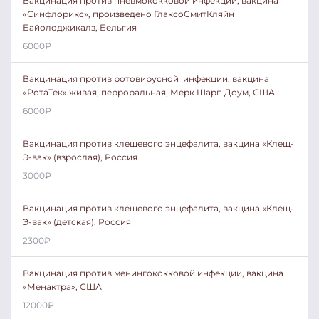
Вакцинация против пневмококковой инфекции, вакцина
«Синфлорикс», произведено ГлаксоСмитКляйн
Байолоджикалз, Бельгия
6000
₽
Вакцинация против ротовирусной инфекции, вакцина
«РотаТек» живая, перроральная, Мерк Шарп Доум, США
6000
₽
Вакцинация против клещевого энцефалита, вакцина «Клещ-
Э-вак» (взрослая), Россия
3000
₽
Вакцинация против клещевого энцефалита, вакцина «Клещ-
Э-вак» (детская), Россия
2300
₽
Вакцинация против менингококковой инфекции, вакцина
«Менактра», США
12000
₽