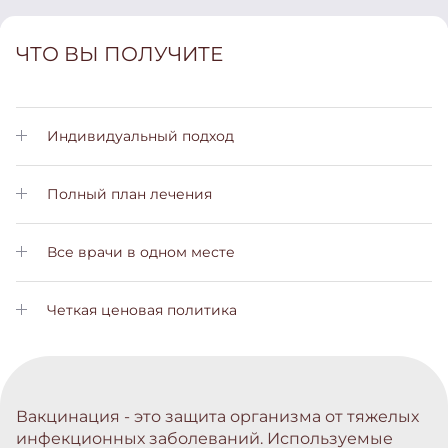
ЧТО ВЫ ПОЛУЧИТЕ
Индивидуальный подход
Личный менеджер позаботится о Вас на всех этапах лечения
Полный план лечения
Вы получите подробный план лечения с пояснениями на
всех этапах
Все врачи в одном месте
Вам не нужно будет обращаться в другие больницы. Все
услуги вы сможете получить у нас
Четкая ценовая политика
Не скрытых платежей и комиссий. Стоимость лечения вы
узнаете заранее
Вакцинация - это защита организма от тяжелых
инфекционных заболеваний. Используемые