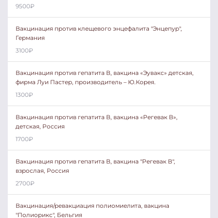
9500
₽
Вакцинация против клещевого энцефалита "Энцепур",
Германия
3100
₽
Вакцинация против гепатита В, вакцина «Эувакс» детская,
фирма Луи Пастер, производитель – Ю.Корея.
1300
₽
Вакцинация против гепатита В, вакцина «Регевак В»,
детская, Россия
1700
₽
Вакцинация против гепатита В, вакцина "Регевак В",
взрослая, Россия
2700
₽
Вакцинация/ревакциация полиомиелита, вакцина
"Полиорикс", Бельгия