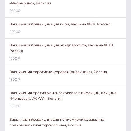
«Инфанрикс», Бельгия
2900
₽
Вакцинация/ревакцинация кори, вакцина ЖКВ, Россия
2200
₽
Вакцинация/ревакцинация эпидпаротита, вакцина ЖПВ,
Россия
1300
₽
Вакцинация паротитно-коревая (дивакцина), Россия
1300
₽
Вакцинация против менингококковой инфекции, вакцина
«Менцевакс ACWY», Бельгия
3600
₽
Вакцинация/ревакцинация полиомиелита, вакцина
полиомиелитная пероральная, Россия