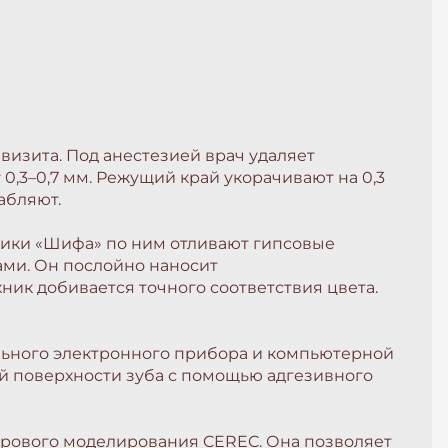
 визита. Под анестезией врач удаляет
,3–0,7 мм. Режущий край укорачивают на 0,3
абляют.
иники «Шифа» по ним отливают гипсовые
бами. Он послойно наносит
ник добивается точного соответствия цвета.
льного электронного прибора и компьютерной
ой поверхности зуба с помощью адгезивного
фрового моделирования CEREC. Она позволяет