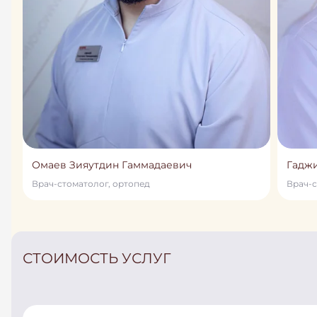
Омаев Зияутдин Гаммадаевич
Гадж
Врач-стоматолог, ортопед
Врач-с
СТОИМОСТЬ УСЛУГ