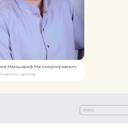
иев Макашариф Магомедмирзаевич
томатолог, ортопед