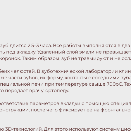
уб длится 2,5–3 часа. Все работы выполняются в два
 под вкладку. Удаленный слой эмали не превышает 0
 коронок. Таким образом, зуб не травмируют и не осл
обеих челюстей. В зуботехнической лаборатории кл
ые части зубов, их форму, контакты с соседними зу
пециальной печи при температуре свыше 700оС. Тех
го передает врачу-ортопеду.
соответствие параметров вкладки с помощью специа
онструкции, после чего фиксирует ее на фронтальн
 3D-технологий. Для этого используют систему ци