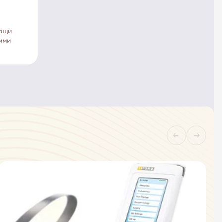
мощи
кими