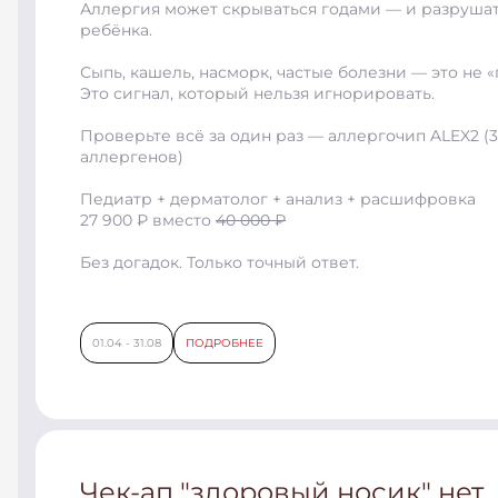
Аллергия может скрываться годами — и разруша
ребёнка.
Сыпь, кашель, насморк, частые болезни — это не «
Это сигнал, который нельзя игнорировать.
Проверьте всё за один раз — аллергочип ALEX2 (
аллергенов)
Педиатр + дерматолог + анализ + расшифровка
27 900 ₽ вместо
40 000 ₽
Без догадок. Только точный ответ.
01.04 - 31.08
ПОДРОБНЕЕ
Чек-ап "здоровый носик" нет