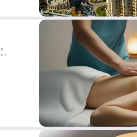
д,
ает