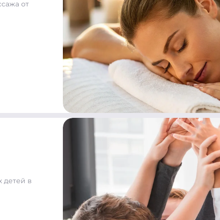
ссажа от
 детей в