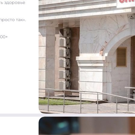
ть здоровье
просто так».
300+