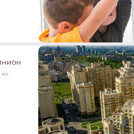
инион
й ЖК