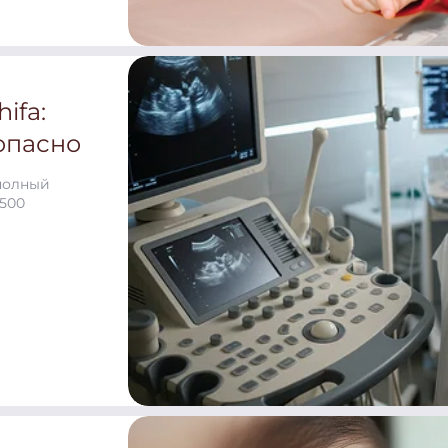
ifa:
зопасно
 полный
 500