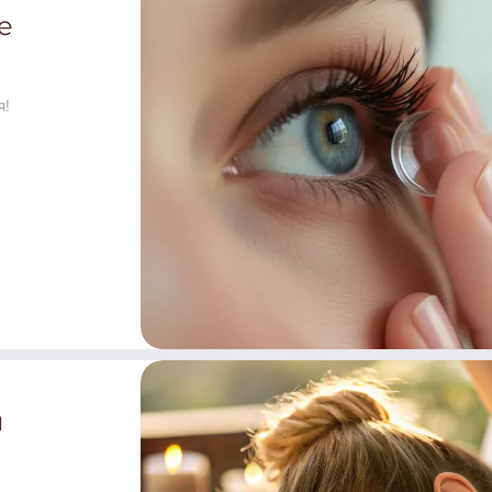
е
я!
й