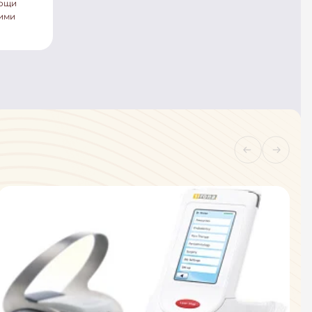
мощи
кими