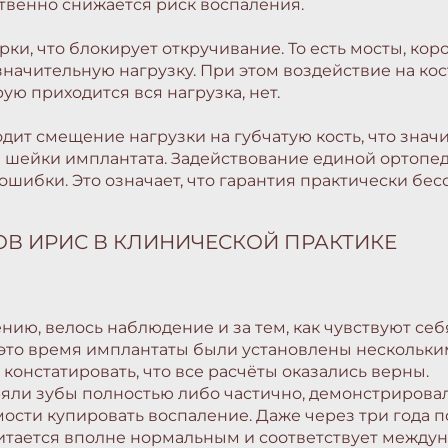
ственно снижается риск воспаления.
ки, что блокирует откручивание. То есть мосты, ко
начительную нагрузку. При этом воздействие на ко
ую приходится вся нагрузка, нет.
дит смещение нагрузки на губчатую кость, что зна
е шейки имплантата. Задействование единой орто
шибки. Это означает, что гарантия практически бес
В ИРИС В КЛИНИЧЕСКОЙ ПРАКТИКЕ
ию, велось наблюдение и за тем, как чувствуют себ
За это время имплантаты были установлены нескольки
онстатировать, что все расчёты оказались верны.
еряли зубы полностью либо частично, демонстриров
мости купировать воспаление. Даже через три года
читается вполне нормальным и соответствует между