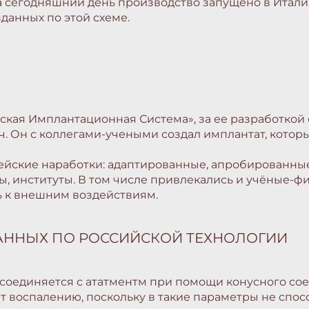
а сегодняшний день производство запущено в Италии
данных по этой схеме.
ая Имплантационная Система», за ее разработкой ст
. Он с коллегами-учеными создал имплантат, котор
ейские наработки: адаптированные, апробированные
, институты. В том числе привлекались и учёные-фи
ть к внешним воздействиям.
АННЫХ ПО РОССИЙСКОЙ ТЕХНОЛОГИИ
н соединяется с ататментм при помощи конусного со
ет воспалению, поскольку в такие параметры не спо