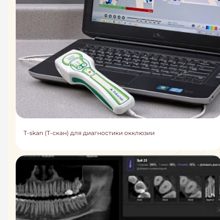
T-skan (Т-скан) для диагностики окклюзии