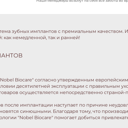
Наши менеджеры возьмут на себя все заботы во в
система зубных имплантов с премиальным качеством
 как немедленной, так и ранней!
ЛАНТОВ
obel Biocare" согласно утвержденным европейским
словии десятилетней эксплуатации с правильным ух
товаров осуществляется непосредственно страной-
тов после имплантации наступает по причине неудо
тановятся синюшными. Благодаря тому, что произво
ологии "Nobel Biocare" помогает добиться привлекате