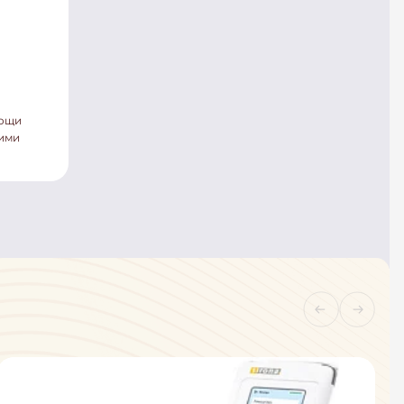
мощи
кими