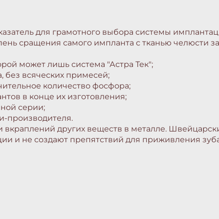
казатель для грамотного выбора системы имплантаци
пень сращения самого импланта с тканью челюсти за
рой может лишь система "Астра Тек";
, без всяческих примесей;
чительное количество фосфора;
тов в конце их изготовления;
ной серии;
и-производителя.
вии вкраплений других веществ в металле. Швейцар
ции и не создают препятствий для приживления зуб