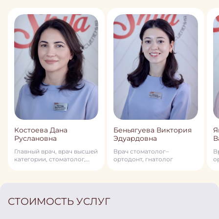
Костоева Дана
Беньягуева Виктория
Я
Руслановна
Эдуардовна
В
Главный врач, врач высшей
Врач стоматолог–
В
категории, стоматолог,
ортодонт, гнатолог
о
стоматолог–ортодонт,
член профессионального
общества ортодонтов
России, детский
стоматолог, гнатолог
СТОИМОСТЬ УСЛУГ