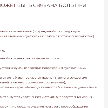
ОЖЕТ БЫТЬ СВЯЗАНА БОЛЬ ПРИ
о наличии энтезопатии (повреждений с последующим
нения мышечных сухожилий и связок с костной поверхностью)
го:
ечной скованностью в плечевом поясе);
суставных сумок вследствие повреждения сухожильными
ы плеча (характеризуется травмой манжеты вследствие
ений, а также отсроченным проявлением);
емлением нерва, обычно дополняется болевыми ощущениями в
актеризуется уплотнением и отеком околосуставных мягких
 инфаркт миокарда, нарушения мозгового кровообращения,