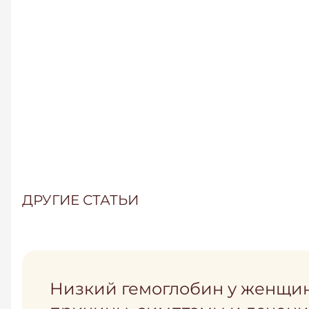
ДРУГИЕ СТАТЬИ
Низкий гемоглобин у женщин
Боль в шейном отделе отдает