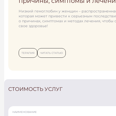
причины, симптомы и лечен
голову: что следует делать?
Низкий гемоглобин у женщин – распространенна
Малоподвижный образ жизни, длительная сидячая
которая может привести к серьезным последстви
также бесконечное нахождение за компьютером 
о причинах, симптомах и методах лечения, чтобы 
экраном смартфона в прямом смысле слишком ча
свое здоровье!
перегружают нашу шею статичным напряжением
вынужденно неудобной позе.
ТЕРАПИЯ
ЧИТАТЬ СТАТЬЮ
ТЕРАПИЯ
ЧИТАТЬ СТАТЬЮ
СТОИМОСТЬ УСЛУГ
НАИМЕНОВАНИЕ