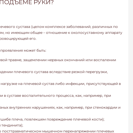
 ПОДЪЕМЕ РУКИ?
чевого сустава (целом комплексе заболеваний, различных по
м, но имеющим общее – отношение к околосуставному аппарату
провоцирующей его.
 проявления может быть:
чевой травме, защемлении нервных окончаний или воспалении
ждении плечевого сустава вследствие резкой перегрузки,
й нагрузке на плечевой сустав либо инфекции, присутствующей в
и в суставе воспалительного процесса, как, например, при
зных внутренних нарушениях, как, например, при стенокардии и
ушибе плеча, повлекшем повреждение плечевой кости);
 тендинита);
 о посттравматическом мышечном перенапряжении плечевых