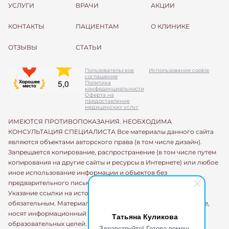
УСЛУГИ
ВРАЧИ
АКЦИИ
КОНТАКТЫ
ПАЦИЕНТАМ
О КЛИНИКЕ
ОТЗЫВЫ
СТАТЬИ
Пользовательское
Использование cookie
соглашение
Политика
конфеденциальности
Оферта на
предоставление
медицинских услуг
ИМЕЮТСЯ ПРОТИВОПОКАЗАНИЯ. НЕОБХОДИМА
КОНСУЛЬТАЦИЯ СПЕЦИАЛИСТА Все материалы данного сайта
являются объектами авторского права (в том числе дизайн).
Запрещается копирование, распространение (в том числе путем
копирования на другие сайты и ресурсы в Интернете) или любое
иное использование информации и объектов без
предварительного письменного согласия правообладателя.
Указание ссылки на источник информации является
обязательным. Материалы, размещенные на данной странице,
носят информационный характер и предназначены для
Татьяна Куликова
образовательных целей. Посетители сайта не должны
Здравствуйте! Готова помочь