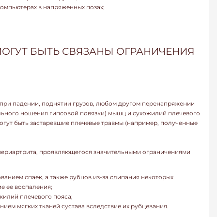
компьютерах в напряженных позах;
ОГУТ БЫТЬ СВЯЗАНЫ ОГРАНИЧЕНИЯ
 при падении, поднятии грузов, любом другом перенапряжении
ельного ношения гипсовой повязки) мышц и сухожилий плечевого
огут быть застаревшие плечевые травмы (например, полученные
периартрита, проявляющегося значительными ограничениями
ованием спаек, а также рубцов из-за слипания некоторых
е ее воспаления;
жилий плечевого пояса;
анием мягких тканей сустава вследствие их рубцевания.