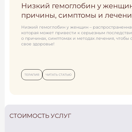
Низкий гемоглобин у женщин
Боль в шейном отделе отдает
причины, симптомы и лечен
голову: что следует делать?
Низкий гемоглобин у женщин – распространенна
Малоподвижный образ жизни, длительная сидячая
которая может привести к серьезным последстви
также бесконечное нахождение за компьютером 
о причинах, симптомах и методах лечения, чтобы 
экраном смартфона в прямом смысле слишком ча
свое здоровье!
перегружают нашу шею статичным напряжением
вынужденно неудобной позе.
ТЕРАПИЯ
ЧИТАТЬ СТАТЬЮ
ТЕРАПИЯ
ЧИТАТЬ СТАТЬЮ
СТОИМОСТЬ УСЛУГ