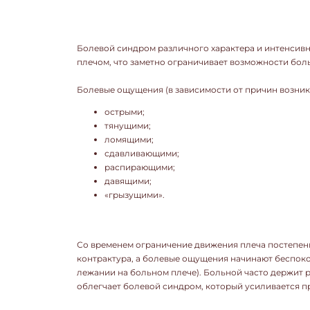
Болевой синдром различного характера и интенсивн
плечом, что заметно ограничивает возможности больн
Болевые ощущения (в зависимости от причин возник
острыми;
тянущими;
ломящими;
сдавливающими;
распирающими;
давящими;
«грызущими».
Со временем ограничение движения плеча постепен
контрактура, а болевые ощущения начинают беспоко
лежании на больном плече). Больной часто держит ру
облегчает болевой синдром, который усиливается п