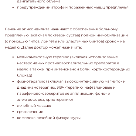
двигательного объема
предупреждении атрофии пораженных мышц предплечья
Лечение эпикондилита начинают с обеспечения больному
предплечью (включая локтевой сустав) полной иммобилизации
(с помощью гипса, лонгеты или эластичных бинтов) сроком на
неделю. Далее доктор может назначить:
медикаментозную терапию (включая использование
нестероидных противовоспалительных препаратов в
мазях, а также, при интенсивной боли, кортикостероидных
блокад)
физиотерапию (включая высокоинтенсивную магнито- и
диадинамотерапию, УВЧ-терапию, нафталановые и
парафиново-озокеритовые аппликации, фоно- и
электрофорез, криотерапию)
лечебный массаж
грязелечение
комплекс лечебной физкультуры