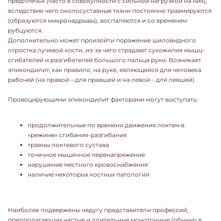
предплечья (часто в совокупности с сильной нагрузкой на них),
вследствие чего околосуставные ткани постоянно травмируются
(образуются микронадрывы), воспаляются и со временем
рубцуются.
Дополнительно может произойти поражение шиловидного
отростка лучевой кости, из-за чего страдают сухожилия мышц-
сгибателей и разгибателей большого пальца руки. Возникает
эпикондилит, как правило, на руке, являющейся для человека
рабочей (на правой – для правшей и на левой – для левшей).
Провоцирующими эпикондилит факторами могут выступать:
продолжительные по времени движения локтем в
«режиме» сгибания-разгибания
травмы локтевого сустава
точечное мышечное перенапряжение
нарушение местного кровоснабжения
наличие некоторых костных патологий
Наиболее подвержены недугу представители профессий,
предполагающих частые и длительные монотонные (обычно в