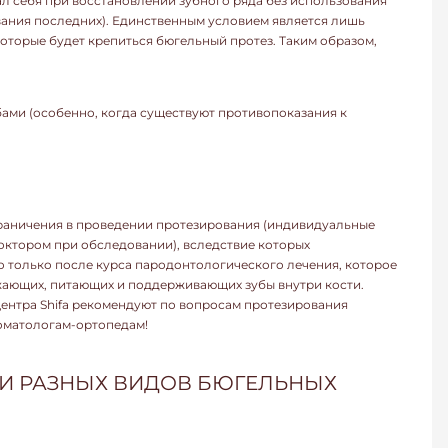
л себя при восстановлении зубного ряда без использования
ания последних). Единственным условием является лишь
которые будет крепиться бюгельный протез. Таким образом,
ами (особенно, когда существуют противопоказания к
раничения в проведении протезирования (индивидуальные
октором при обследовании), вследствие которых
 только после курса пародонтологического лечения, которое
жающих, питающих и поддерживающих зубы внутри кости.
ентра Shifa рекомендуют по вопросам протезирования
оматологам-ортопедам!
И РАЗНЫХ ВИДОВ БЮГЕЛЬНЫХ