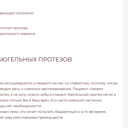
проходит поэтапно:
тотип протеза;
ротезного каркаса;
БЮГЕЛЬНЫХ ПРОТЕЗОВ
 ассоциируются у каждого из нас со старостью; поэтому, когда
аводит речь о съёмном протезировании, Пациент говорит
отез, я не хочу класть зубы в стакан!» Бюгельный протез лёгок и
 знать только Вы и Ваш врач. Его часто именуют частично
еды нет необходимости.
ван теми, кто хочет получить бюджетный и, в то же время,
еет ряд неоспоримых преимуществ: