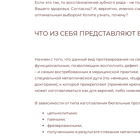
Если это так, то восстановление зубного ряда – не 
Вашего здоровья. Согласны? И, вероятно, именно с
оптимальным выбором! Хотите узнать, почему?
ЧТО ИЗ СЕБЯ ПРЕДСТАВЛЯЮТ
Начнем с того, что данный вид протезирования на се
функциональным, позволяющим восполнить дефект зу
– и самым востребованным в медицинской практике.
специальной металлической дуги (по-немецки, «bug
докторами), к которой прикрепляют (применяя крюч
может изготавливаться как для верхней, либо нижней
В зависимости от типа изготовления бюгельные прот
цельнолитыми;
паяными;
фрезерованными;
полученными в результате спекания металлич