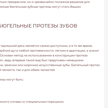
только прекрасное, но и чрезвычайно полезное решение для
ъемные бюгельные зубные протезы могут стать Вашим
 БЮГЕЛЬНЫЕ ПРОТЕЗЫ ЗУБОВ
годняшний день является самым доступным, и в то же время,
бной дуги любой протяженности, лёгким в адаптации, а значит
 Основан метод на использовании в конструкции протеза
el», ведь впервые такой вид был предложен немецкими
ки, замочки или коронки) искусственные зубы. Бюгельный протез
 челюсти, так и для обеих челюстей.
езы могут быть:
еского сплава со специальным порошком.