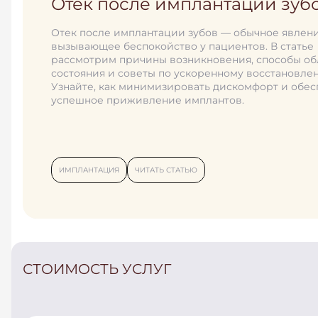
Отек после имплантации зуб
Имплантация зубов: как пра
определить стоимость
Отек после имплантации зубов — обычное явлени
вызывающее беспокойство у пациентов. В статье
Этапы протезирования зубов на имплантатах.
рассмотрим причины возникновения, способы об
Из чего складывается стоимость лечения
состояния и советы по ускоренному восстановле
Дополнительные расходы
Узнайте, как минимизировать дискомфорт и обес
Сколько стоит протезирование на имплантатах
успешное приживление имплантов.
ИМПЛАНТАЦИЯ
ЧИТАТЬ СТАТЬЮ
ИМПЛАНТАЦИЯ
ЧИТАТЬ СТАТЬЮ
СТОИМОСТЬ УСЛУГ