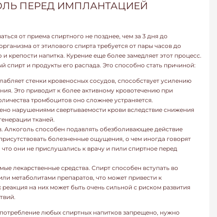
ОЛЬ ПЕРЕД ИМПЛАНТАЦИЕЙ
ться от приема спиртного не позднее, чем за 3 дня до
организма от этилового спирта требуется от пары часов до
о и крепости напитка. Курение еще более замедляет этот процесс.
й спирт и продукты его распада. Это способно стать причиной:
слабляет стенки кровеносных сосудов, способствует усилению
ния. Это приводит к более активному кровотечению при
оличества тромбоцитов оно сложнее устраняется.
ено нарушениями свертываемости крови вследствие снижения
генерации тканей.
в. Алкоголь способен подавлять обезболивающее действие
 присутствовать болезненные ощущения, о чем иногда говорят
м, что они не прислушались к врачу и пили спиртное перед
мые лекарственные средства. Спирт способен вступать во
ли метаболитами препаратов, что может привести к
 реакция на них может быть очень сильной с риском развития
твий.
 употребление любых спиртных напитков запрещено, нужно