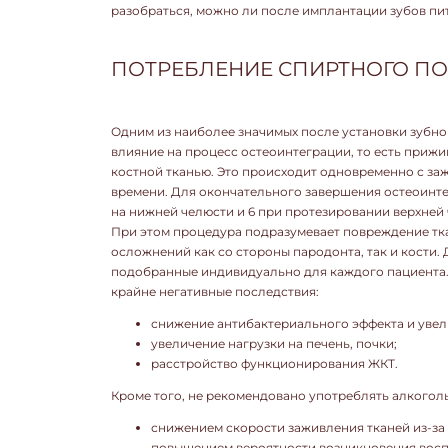
разобраться, можно ли после имплантации зубов пит
ПОТРЕБЛЕНИЕ СПИРТНОГО П
Одним из наиболее значимых после установки зубно
влияние на процесс остеоинтеграции, то есть приж
костной тканью. Это происходит одновременно с за
времени. Для окончательного завершения остеоинте
на нижней челюсти и 6 при протезировании верхней 
При этом процедура подразумевает повреждение тк
осложнений как со стороны пародонта, так и кости.
подобранные индивидуально для каждого пациента. 
крайне негативные последствия:
снижение антибактериального эффекта и увел
увеличение нагрузки на печень, почки;
расстройство функционирования ЖКТ.
Кроме того, не рекомендовано употреблять алкоголь
снижением скорости заживления тканей из-за
повышением вероятности возникновения восп