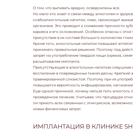
О том, что выпивать вредно, осведомлены все.
Но мало кто знает о связи между алкоголем и здоро
слабоалкогольные напитки, пиво, происходит вымыва
организма. Это приводит к снижению прочности зубо
кариеса и его осложнений. Особенно опасны с этой 
присутствие в их составе большого количества глюк
Кроме того, алкогольные напитки повышают аппетит,
принимать правильные решения. Поэтому под дейст
запрет на употребление твердой пищи (орехов, семеч
расшатывание импланта.
Присутствующие в алкогольных напитках сивушные 
воспаление в поврежденных тканях десны. Крепкий 
травмированной слизистой. Поэтому при их употре
повышается вероятность инфицирования, нагноения
Еще одной причиной, почему нельзя пить алкоголь 
проведенное лечение. Учитывая, что процедура отно
ли прихоть всех связанных с этим рисков, возможно
новых финансовых затрат.
ИМПЛАНТАЦИЯ В КЛИНИКЕ SH