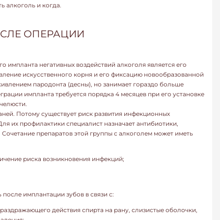
ь алкоголь и когда.
ОСЛЕ ОПЕРАЦИИ
го импланта негативных воздействий алкоголя является его
ивление искусственного корня и его фиксацию новообразованной
живлением пародонта (десны), но занимает гораздо больше
грации импланта требуется порядка 4 месяцев при его установке
челюсти.
аней. Потому существует риск развития инфекционных
 Для их профилактики специалист назначает антибиотики,
Сочетание препаратов этой группы с алкоголем может иметь
ичение риска возникновения инфекций;
 после имплантации зубов в связи с:
 раздражающего действия спирта на рану, слизистые оболочки,
аления;