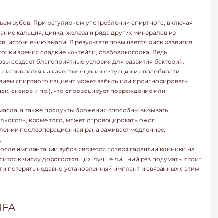
вьем зубов. При регулярном употреблении спиртного, включая
ние кальция, цинка, железа и ряда других минералов из
в, истончению эмали. В результате повышается риск развития
точки зрения сладкие коктейли, слабоалкоголка. Ведь
озы создает благоприятные условия для развития бактерий.
 сказываются на качестве оценки ситуации и способности
вием спиртного пациент может забыть или проигнорировать
ек, снеков и пр.), что спровоцирует повреждение или
масла, а также продукты брожения способны вызывать
алкоголь, кроме того, может спровоцировать ожог
блении послеоперационная рана заживает медленнее,
.
после имплантации зубов является потеря гарантии клиники на
сится к числу дорогостоящих, лучше лишний раз подумать, стоит
сти потерять недавно установленный имплант и связанных с этим
IFA