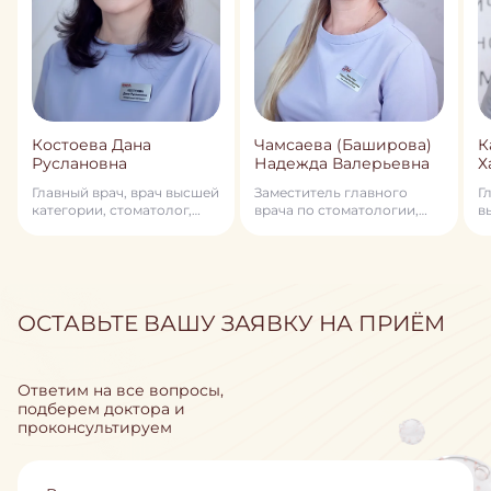
Костоева Дана
Чамсаева (Баширова)
К
Руслановна
Надежда Валерьевна
Х
Главный врач, врач высшей
Заместитель главного
Г
категории, стоматолог,
врача по стоматологии,
в
стоматолог–ортодонт,
врач-стоматолог, терапевт,
т
член профессионального
детский стоматолог
п
общества ортодонтов
России, детский
стоматолог, гнатолог
ОСТАВЬТЕ ВАШУ ЗАЯВКУ НА ПРИЁМ
Ответим на все вопросы,
подберем доктора и
проконсультируем