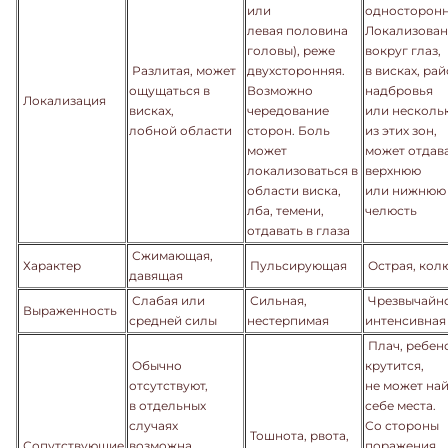
или
односторонн
левая половина
Локализован
головы), реже
вокруг глаз,
Разлитая, может
двухсторонняя.
в висках, ра
ощущаться в
Возможно
надбровья
Локализация
висках,
чередование
или несколь
лобной области
сторон. Боль
из этих зон,
может
может отдава
локализоваться в
верхнюю
области виска,
или нижнюю
лба, темени,
челюсть
отдавать в глаза
Сжимающая,
Характер
Пульсирующая
Острая, кол
давящая
Слабая или
Сильная,
Чрезвычайн
Выраженность
средней силы
нестерпимая
интенсивная
Плач, ребен
Обычно
крутится,
отсутствуют,
не может на
в отдельных
себе места.
случаях
Со стороны
Тошнота, рвота,
Сопутствующие
возможна
поражения