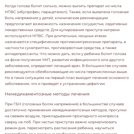
Когда голова болит сильно, можно выпить препарат из числа
НПВС (ибупрофен, парацетамол). Также, если выявлена головная
боль напряжения у детей, клинические рекомендации
предполагают возможность назначения сосудистых, седативных
лекарственных средств. Для купирования приступа мигрени
используются НПВС. При длительных, мощных атаках
назначаются специфические противомигренозные препараты, в
частности суматриптан, противорвотные средства, а также
антидепрессанты. Что можно дать, если у ребенка болит голова
на фоне получения ЧМТ, развития инфекционного или другого
заболевания, определяет лечащий врач. В большинстве случаев
рекомендуются обезболивающие из числа перечисленных выше.
Но в таких ситуациях на первый план выходит лечение основного
заболевания, что и приведет к устранению цефалгии.
Немедикаментозные методы лечения
При ГБН (головных болях напряжения) в большинстве случаев
достаточно применения немедикаментозных методов, прогулки
на свежем воздухе, прикладывания прохладного компресса
сверху на лоб. При частых приступах важно нормализовать
режим дня, пересмотреть расписание ребенка, научиться
расслабляться с помощью глубокого, ритмичного дыхания,