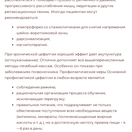
прогрессивного расслабления мышц, медитации и других
релаксационных техник. Иногда пациентам могут
рекомендоваться:
электрофорез со спазмолитиками для снятия напряжения
шейно-воротниковой зоны;
дарсонвализация;
магнитотерапия.
При хронической цефалгии хороший эффект дает акупунктура
(иглоукалывание). Отлично дополняет все вышеперечисленные
методы лечебный массаж. Особенно он показан при
заболеваниях позвоночника. Профилактические меры Основной
профилактикой цефалгии в любом возрасте является:
соблюдение режима;
рациональная организация процесса обучения,
исключающая перегрузку;
правильное питание, что подразумевает не только
обеспечение поступления всех необходимых веществ
(витамины, минералы, полиненасыщенные жирные
кислоты и т. д.), но и достаточную частоту приема пищи – 4
—6 раз в день;