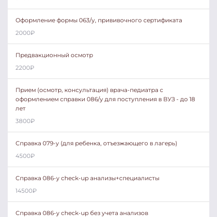
Оформление формы 063/у, прививочного сертификата
2000
₽
Предвакционный осмотр
2200
₽
Прием (осмотр, консультация) врача-педиатра с
оформлением справки 086/у для поступления в ВУЗ - до 18
лет
3800
₽
Справка 079-у (для ребенка, отъезжающего в лагерь)
4500
₽
Справка 086-у check-up анализы+специалисты
14500
₽
Справка 086-у check-up без учета анализов