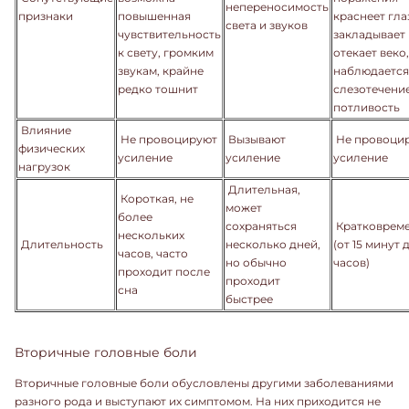
непереносимость
признаки
повышенная
краснеет гла
света и звуков
чувствительность
закладывает 
к свету, громким
отекает веко,
звукам, крайне
наблюдается
редко тошнит
слезотечение
потливость
Влияние
Не провоцируют
Вызывают
Не провоци
физических
усиление
усиление
усиление
нагрузок
Длительная,
Короткая, не
может
более
сохраняться
Кратковрем
нескольких
Длительность
несколько дней,
(от 15 минут 
часов, часто
но обычно
часов)
проходит после
проходит
сна
быстрее
Вторичные головные боли
Вторичные головные боли обусловлены другими заболеваниями
разного рода и выступают их симптомом. На них приходится не