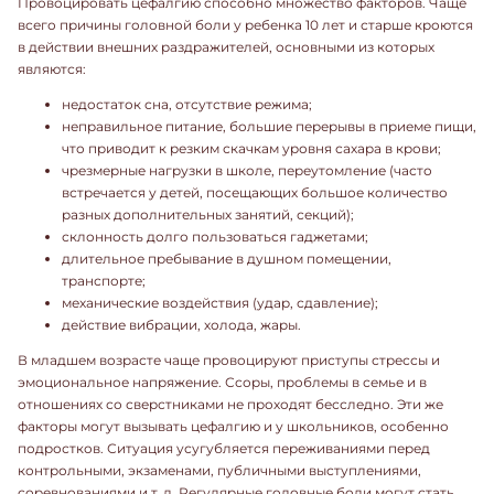
Провоцировать цефалгию способно множество факторов. Чаще
всего причины головной боли у ребенка 10 лет и старше кроются
в действии внешних раздражителей, основными из которых
являются:
недостаток сна, отсутствие режима;
неправильное питание, большие перерывы в приеме пищи,
что приводит к резким скачкам уровня сахара в крови;
чрезмерные нагрузки в школе, переутомление (часто
встречается у детей, посещающих большое количество
разных дополнительных занятий, секций);
склонность долго пользоваться гаджетами;
длительное пребывание в душном помещении,
транспорте;
механические воздействия (удар, сдавление);
действие вибрации, холода, жары.
В младшем возрасте чаще провоцируют приступы стрессы и
эмоциональное напряжение. Ссоры, проблемы в семье и в
отношениях со сверстниками не проходят бесследно. Эти же
факторы могут вызывать цефалгию и у школьников, особенно
подростков. Ситуация усугубляется переживаниями перед
контрольными, экзаменами, публичными выступлениями,
соревнованиями и т. д. Регулярные головные боли могут стать