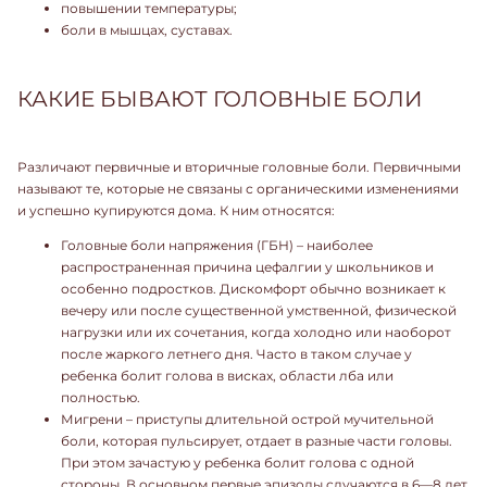
повышении температуры;
боли в мышцах, суставах.
КАКИЕ БЫВАЮТ ГОЛОВНЫЕ БОЛИ
Различают первичные и вторичные головные боли. Первичными
называют те, которые не связаны с органическими изменениями
и успешно купируются дома. К ним относятся:
Головные боли напряжения (ГБН) – наиболее
распространенная причина цефалгии у школьников и
особенно подростков. Дискомфорт обычно возникает к
вечеру или после существенной умственной, физической
нагрузки или их сочетания, когда холодно или наоборот
после жаркого летнего дня. Часто в таком случае у
ребенка болит голова в висках, области лба или
полностью.
Мигрени – приступы длительной острой мучительной
боли, которая пульсирует, отдает в разные части головы.
При этом зачастую у ребенка болит голова с одной
стороны. В основном первые эпизоды случаются в 6—8 лет