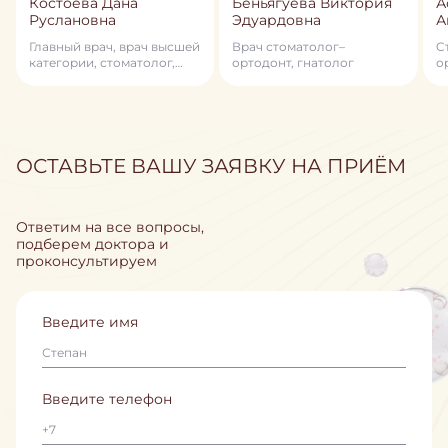
Костоева Дана
Беньягуева Виктория
А
Руслановна
Эдуардовна
А
Главный врач, врач высшей
Врач стоматолог–
C
категории, стоматолог,
ортодонт, гнатолог
о
стоматолог–ортодонт,
член профессионального
общества ортодонтов
России, детский
стоматолог, гнатолог
ОСТАВЬТЕ ВАШУ ЗАЯВКУ НА ПРИЁМ
Ответим на все вопросы,
подберем доктора и
проконсультируем
Введите имя
Введите телефон