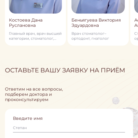
Костоева Дана
Беньягуева Виктория
А
Руслановна
Эдуардовна
А
Главный врач, врач высшей
Врач стоматолог–
C
категории, стоматолог,
ортодонт, гнатолог
о
стоматолог–ортодонт,
член профессионального
общества ортодонтов
России, детский
стоматолог, гнатолог
ОСТАВЬТЕ ВАШУ ЗАЯВКУ НА ПРИЁМ
Ответим на все вопросы,
подберем доктора и
проконсультируем
Введите имя