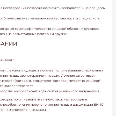
гие исследования позволят исключить воспалительные процессы
проблема связана с мышцами или суставами, эти специалисты
ютерная томография челюстно-лицевой области и суставов,
изы на ревматоидные факторы и другие.
ВАНИИ
ны боли:
 комплексном подходе и включает использование специальных
ления мышц, физиотерапию и массаж. Лечение затрагивает
гнатолог
(ортодонт, стоматолог-ортопед), челюстно-лицевой
томатолог-терапевт.
редства, миорелаксанты для снятия мышечного напряжения.
фекции, могут назначать антибиотики, нестероидные
з способов лечения перенапряжения мышц и дисфункции ВНЧС
теином определенных мышц.