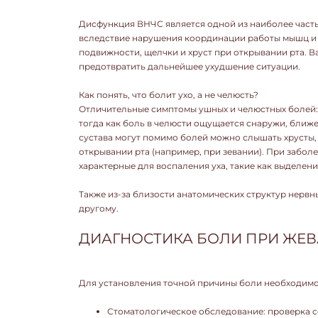
Дисфункция ВНЧС является одной из наиболее часты
вследствие нарушения координации работы мышц и 
подвижности, щелчки и хруст при открывании рта. 
предотвратить дальнейшее ухудшение ситуации.
Как понять, что болит ухо, а не челюсть?
Отличительные симптомы ушных и челюстных болей: б
тогда как боль в челюсти ощущается снаружи, ближ
сустава могут помимо болей можно слышать хрусты,
открывании рта (например, при зевании). При забол
характерные для воспаления уха, такие как выделени
Также из-за близости анатомических структур нервн
другому.
ДИАГНОСТИКА БОЛИ ПРИ ЖЕ
Для установления точной причины боли необходимо
Стоматологическое обследование: проверка с