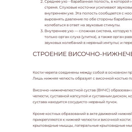
Среднее ухо - барабанная полость, в которой 
стремя. Слуховые косточки усиливают звуковы
внутреннем ухе. Эта полость сообщается с но
выровнять давление по обе стороны барабанн
колебаться в ответ на звуковые стимулы.
Внутреннее ухо — сложная система, которую т
только орган слуха (улитка), а также орган р
звуковых колебаний в нервный импульс и перед
СТРОЕНИЕ ВИСОЧНО-НИЖНЕЧ
Кости черепа соединены между собой в основном п
Лишь нижняя челюсть образует с височной костью 
Височно-нижнечелюстной сустав (ВНЧС) образован 
челюсти, суставной капсулой и суставным диском, к
сустава находится сосудисто-нервный пучок.
Кроме костных образований в акте движений нижней
прикрепляются к нижней челюсти и височной кости
крыловидные мышцы, латеральные крыловидные мы