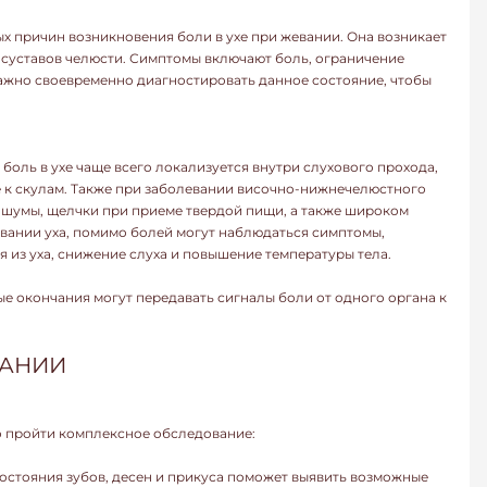
х причин возникновения боли в ухе при жевании. Она возникает
суставов челюсти. Симптомы включают боль, ограничение
Важно своевременно диагностировать данное состояние, чтобы
оль в ухе чаще всего локализуется внутри слухового прохода,
е к скулам. Также при заболевании височно-нижнечелюстного
 шумы, щелчки при приеме твердой пищи, а также широком
евании уха, помимо болей могут наблюдаться симптомы,
я из уха, снижение слуха и повышение температуры тела.
ые окончания могут передавать сигналы боли от одного органа к
ВАНИИ
 пройти комплексное обследование:
остояния зубов, десен и прикуса поможет выявить возможные