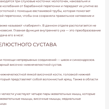
находятся три слуховые косточки: молоточек, наковальня и
е колебания от барабанной перепонки и передают их улитке во
соглоткой с помощью евстахиевой трубы, которая помогает
ой перепонки, чтобы она сохраняла правильное натяжение и
акже называют «лабиринт». В данном отделе располагается не
авновесия. Главная функция внутреннего уха — это преобразование
ача его в мозг.
ЕЛЮСТНОГО СУСТАВА
ри помощи непрерывных соединений — швов и синхондрозов.
парный височно-нижнечелюстной сустав.
нижнечелюстной ямкой височной кости, головкой нижней
оторый представляет собой волокнистый хрящ. Также в области
 челюсти участвуют четыре пары жевательных мышц, которые
: жевательные мышцы, височные мышцы, медиальные
шцы.