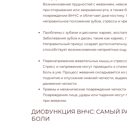
Возникновение трудностей с жеванием, невоз
при открывании или закрывании рта, а также 
повреждении ВНЧС и облегчает диагностику.
неправильное положение зубов, стрессы и чре
Проблемы с зубами и деснами: кариес, воспал
Заболевания зубов и десен, такие как кариес, 
Неправильный прикус создает дополнительную
способствует возникновению неприятных ощ
Перенапряжение жевательных мышц и стрессо
Стресс и напряжение могут приводить к спаз
боль в ухе. Процесс жевания складывается из
поднятие и опускание нижней челюсти, выдви
движения челюсти.
Травмы и механические повреждения челюсти и
Повреждения лица, удары или падения могут 
при жевании.
ДИСФУНКЦИЯ ВНЧС: САМЫЙ 
БОЛИ