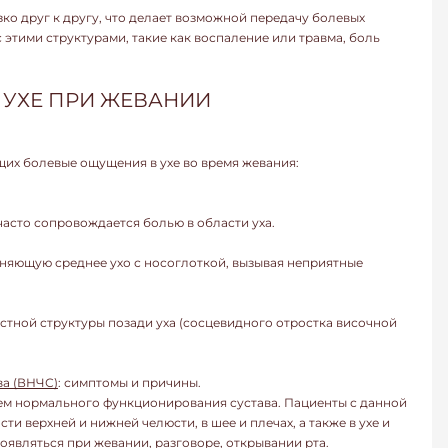
зко друг к другу, что делает возможной передачу болевых
этими структурами, такие как воспаление или травма, боль
 УХЕ ПРИ ЖЕВАНИИ
их болевые ощущения в ухе во время жевания:
часто сопровождается болью в области уха.
диняющую среднее ухо с носоглоткой, вызывая неприятные
стной структуры позади уха (сосцевидного отростка височной
а (ВНЧС)
: симптомы и причины.
м нормального функционирования сустава. Пациенты с данной
ти верхней и нижней челюсти, в шее и плечах, а также в ухе и
оявляться при жевании, разговоре, открывании рта.