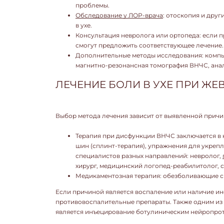
проблемы.
Обследование у ЛОР-врача
: отоскопия и дру
в ухе.
Консультация невролога или ортопеда: если 
смогут предложить соответствующее лечение.
Дополнительные методы исследования: компь
магнитно-резонансная томография ВНЧС, анал
ЛЕЧЕНИЕ БОЛИ В УХЕ ПРИ ЖЕ
Выбор метода лечения зависит от выявленной причи
Терапия при дисфункции ВНЧС заключается в
шин (сплинт-терапия), упражнения для укреп
специалистов разных направлений: невролог,
хирург, медицинский логопед-реабилитолог, с
Медикаментозная терапия: обезболивающие с
Если причиной является воспаление или наличие ин
противовоспалительные препараты. Также одним и
является инъецирование ботулиническим нейропро