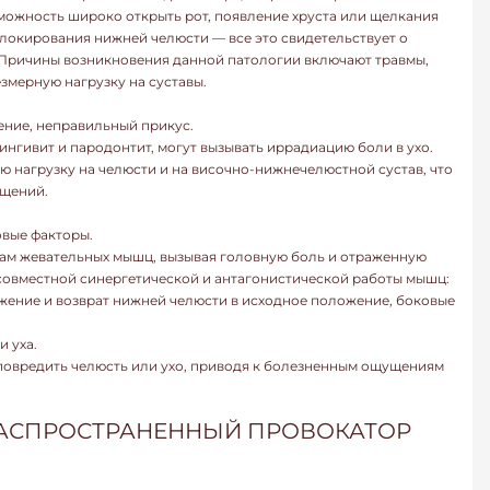
можность широко открыть рот, появление хруста или щелкания
блокирования нижней челюсти — все это свидетельствует о
 Причины возникновения данной патологии включают травмы,
змерную нагрузку на суставы.
ение, неправильный прикус.
гингивит и пародонтит, могут вызывать иррадиацию боли в ухо.
 нагрузку на челюсти и на височно-нижнечелюстной сустав, что
ущений.
вые факторы.
мам жевательных мышц, вызывая головную боль и отраженную
 совместной синергетической и антагонистической работы мышц:
жение и возврат нижней челюсти в исходное положение, боковые
 уха.
повредить челюсть или ухо, приводя к болезненным ощущениям
РАСПРОСТРАНЕННЫЙ ПРОВОКАТОР